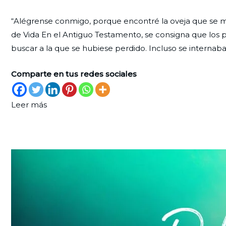
Perderse,
Redaccion
el
en
“Alégrense conmigo, porque encontré la oveja que se me h
encontrar
Ciudad
31
Palabra
de Vida En el Antiguo Testamento, se consigna que los p
y
Nueva
de
de
buscar a la que se hubiese perdido. Incluso se internaba
celebrar
agosto
Vida
de
Comparte en tus redes sociales
2025
Leer más