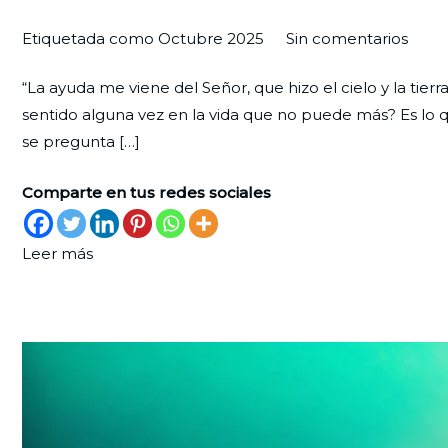
en
Por
Publicada
Publicada
Etiquetada como
Octubre 2025
Sin comentarios
Un
Redaccion
el
en
“La ayuda me viene del Señor, que hizo el cielo y la tierr
acto
Ciudad
30
Palabra
sentido alguna vez en la vida que no puede más? Es lo que
de
Nueva
de
de
se pregunta […]
confi
septiembre
Vida
de
Comparte en tus redes sociales
2025
Leer más