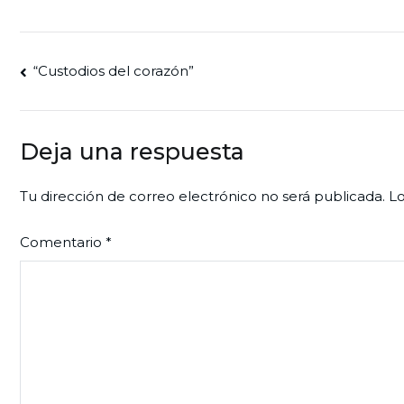
Navegación
“Custodios del corazón”
de
entradas
Deja una respuesta
Tu dirección de correo electrónico no será publicada.
Lo
Comentario
*