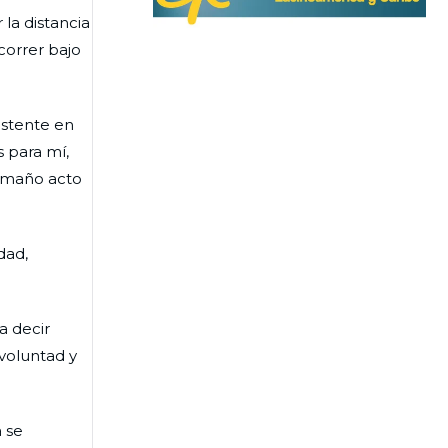
 la distancia
correr bajo
istente en
s para mí,
tamaño acto
dad,
a decir
 voluntad y
 se