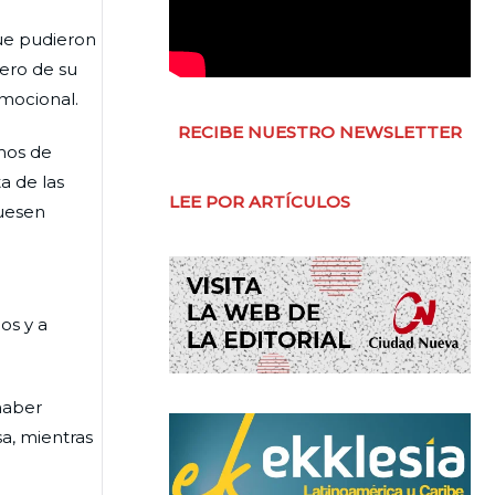
que pudieron
tero de su
emocional.
RECIBE NUESTRO NEWSLETTER
imos de
a de las
LEE POR ARTÍCULOS
fuesen
os y a
haber
sa, mientras