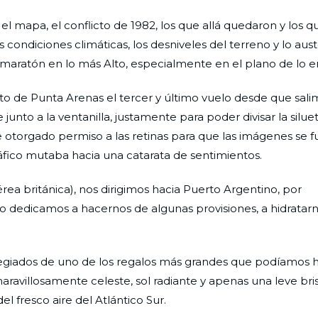
 el mapa, el conflicto de 1982, los que allá quedaron y los 
s condiciones climáticas, los desniveles del terreno y lo aus
ta maratón en lo más Alto, especialmente en el plano de lo 
to de Punta Arenas el tercer y último vuelo desde que sal
nto a la ventanilla, justamente para poder divisar la siluet
e otorgado permiso a las retinas para que las imágenes se 
áfico mutaba hacia una catarata de sentimientos.
érea británica), nos dirigimos hacia Puerto Argentino, por
o dedicamos a hacernos de algunas provisiones, a hidratarn
legiados de uno de los regalos más grandes que podíamos 
o maravillosamente celeste, sol radiante y apenas una leve bri
l fresco aire del Atlántico Sur.