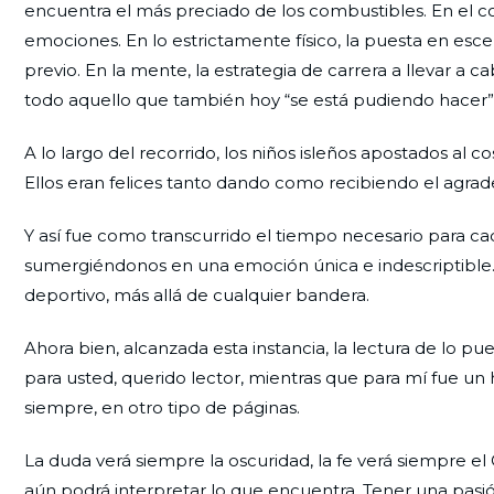
encuentra el más preciado de los combustibles. En el c
emociones. En lo estrictamente físico, la puesta en es
previo. En la mente, la estrategia de carrera a llevar a c
todo aquello que también hoy “se está pudiendo hacer” y
A lo largo del recorrido, los niños isleños apostados al
Ellos eran felices tanto dando como recibiendo el agrad
Y así fue como transcurrido el tiempo necesario para c
sumergiéndonos en una emoción única e indescriptible.
deportivo, más allá de cualquier bandera.
Ahora bien, alcanzada esta instancia, la lectura de lo p
para usted, querido lector, mientras que para mí fue un
siempre, en otro tipo de páginas.
La duda verá siempre la oscuridad, la fe verá siempre e
aún podrá interpretar lo que encuentra. Tener una pasión 