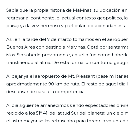
Sabía que la propia historia de Malvinas, su ubicación en
regresar al continente, el actual contexto geopolítico, la
paisaje, a la vez hermoso y particular, posicionarían es
Así, en la tarde del 7 de marzo tomamos en el aeropuer
Buenos Aires con destino a Malvinas. Opté por sentarme ju
islas. Sin saberlo previamente, aquello fue como haberl
transfiriendo al alma. De esta forma, un contorno geogr
Al dejar ya el aeropuerto de Mt. Pleasant (base militar a
aproximadamente 90 km de ruta. El resto de aquel día l
descansar de cara a la competencia.
Al día siguiente amanecimos siendo espectadores privi
recibido a los 51º 41’ de latitud Sur del planeta: un ciel
el astro mayor se las rebuscaba para torcer la voluntad de