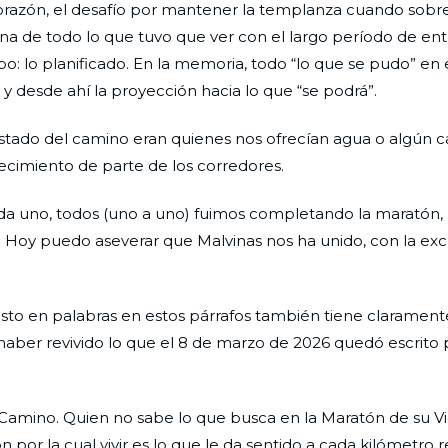
orazón, el desafío por mantener la templanza cuando sobr
cena de todo lo que tuvo que ver con el largo período de e
abo: lo planificado. En la memoria, todo “lo que se pudo” en 
 desde ahí la proyección hacia lo que “se podrá”.
 costado del camino eran quienes nos ofrecían agua o algún 
ecimiento de parte de los corredores.
ada uno, todos (uno a uno) fuimos completando la maratón,
 Hoy puedo aseverar que Malvinas nos ha unido, con la exc
uesto en palabras en estos párrafos también tiene claramente
 haber revivido lo que el 8 de marzo de 2026 quedó escrito 
l Camino. Quien no sabe lo que busca en la Maratón de su 
por la cual vivir es lo que le da sentido a cada kilómetro r