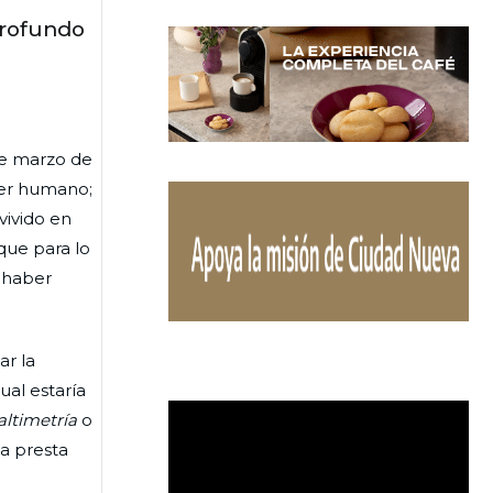
profundo
de marzo de
ser humano;
vivido en
que para lo
 haber
ar la
ual estaría
altimetría
o
ta presta