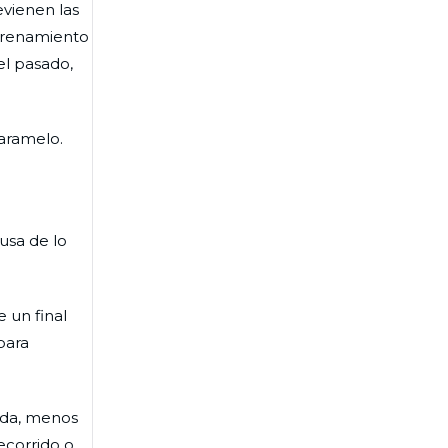
evienen las
ntrenamiento
el pasado,
caramelo.
usa de lo
 un final
para
Vida, menos
ecorrido o