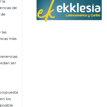
 la
iencias de
a de
 las
micas más
periencias
uedan ser
a propuesta
en los
 posible