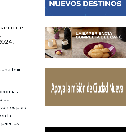
marco del
,
2024.
ontribuir
conomías
ía de
evantes para
en la
 para los