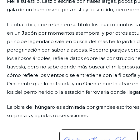
Fiel a su estilo, Laszlo escribe con frases largas, pocos
gala de un humorismo pesimista y descreído, pero siem
La otra obra, que reúne en su título los cuatro puntos ca
en un Japón por momentos atemporal y por otros actual. 
príncipe legendario sale en busca del más bello jardín del
peregrinación con sabor a ascesis. Recorre parajes cerc
los añosos árboles, refiere datos sobre las construcciones
travesía, pero no sabe dónde más buscar el milagroso jard
cómo refiere los vientos o se entretiene con la filosofía 
Occidente que lo defrauda y un Oriente que lo atrae e
los del perro herido o la estación ferroviaria donde llega
La obra del húngaro es admirada por grandes escritores y 
sorpresas y agudas observaciones.