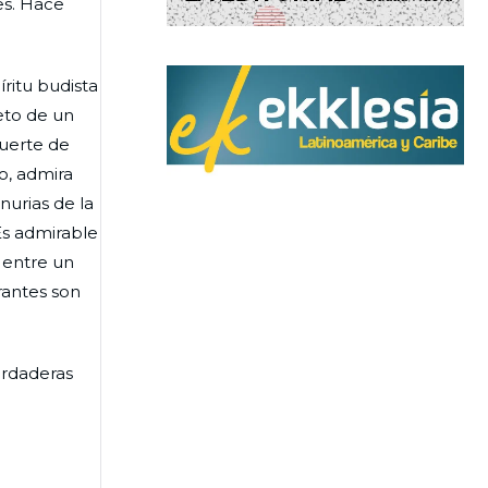
es. Hace
íritu budista
eto de un
suerte de
o, admira
nurias de la
 Es admirable
o entre un
rantes son
verdaderas