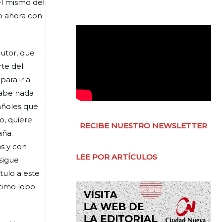
el mismo del
ro ahora con
autor, que
rte del
para ir a
sabe nada
añoles que
o, quiere
RECIBE NUESTRO NEWSLETTER
aña.
as y con
LEE POR ARTÍCULOS
sigue
tulo a este
ltimo lobo