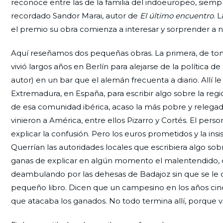
reconoce entre las de la familia del indoeuropeo, siemp
recordado Sandor Marai, autor de
El último encuentro
. 
el premio su obra comienza a interesar y sorprender a n
Aquí reseñamos dos pequeñas obras. La primera, de tono 
vivió largos años en Berlín para alejarse de la política
autor) en un bar que el alemán frecuenta a diario. Allí le 
Extremadura, en España, para escribir algo sobre la re
de esa comunidad ibérica, acaso la más pobre y releg
vinieron a América, entre ellos Pizarro y Cortés. El per
explicar la confusión. Pero los euros prometidos y la ins
Querrían las autoridades locales que escribiera algo sobre
ganas de explicar en algún momento el malentendido, co
deambulando por las dehesas de Badajoz sin que se le ocu
pequeño libro. Dicen que un campesino en los años cinc
que atacaba los ganados. No todo termina allí, porque va