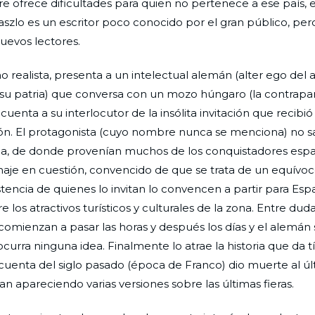
re ofrece dificultades para quien no pertenece a ese país, 
Laszlo es un escritor poco conocido por el gran público, pe
uevos lectores.
realista, presenta a un intelectual alemán (alter ego del 
 de su patria) que conversa con un mozo húngaro (la contrapa
cuenta a su interlocutor de la insólita invitación que recibió 
gión. El protagonista (cuyo nombre nunca se menciona) no 
ada, de donde provenían muchos de los conquistadores esp
sonaje en cuestión, convencido de que se trata de un equívoc
istencia de quienes lo invitan lo convencen a partir para Esp
 los atractivos turísticos y culturales de la zona. Entre dud
mienzan a pasar las horas y después los días y el alemán 
rra ninguna idea. Finalmente lo atrae la historia que da tí
uenta del siglo pasado (época de Franco) dio muerte al ú
n apareciendo varias versiones sobre las últimas fieras.