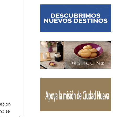
pación
no se