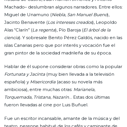
Machado– deslumbran algunos narradores. Entre ellos:
Miguel de Unamuno (
Niebla
,
San Manuel Bueno
),
Jacinto Benavente (
Los intereses creados
), Leopoldo
Alas “Clarín” (
La regenta
), Pío Baroja (
El árbol de la
ciencia
). Y sobresale Benito Pérez Galdós, nacido en las
islas Canarias pero que por interés y vocación fue el
gran pintor de la sociedad madrileña de su época.
Hablar de él supone considerar obras como la popular
Fortunata y Jacinta
(muy bien llevada a la televisión
española) y
Misericordia
(acaso su novela más
ambiciosa), entre muchas otras:
Marianela
,
Torquemada
,
Tristana
,
Nazarín
… Estas dos últimas
fueron llevadas al cine por Luis Buñuel.
Fue un escritor incansable, amante de la música y del
teatro, perenne habitué de los cafés y caminante de