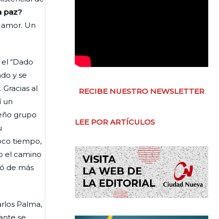
a paz?
l amor. Un
 el “Dado
ado y se
. Gracias al
RECIBE NUESTRO NEWSLETTER
í un
ueño grupo
LEE POR ARTÍCULOS
u
poco tiempo,
o el camino
ió de más
rlos Palma,
lante se