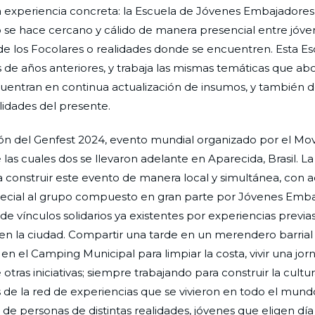
 otra experiencia concreta: la Escuela de Jóvenes Embajadores
o se hace cercano y cálido de manera presencial entre jóve
de los Focolares o realidades donde se encuentren. Esta Es
e años anteriores, y trabaja las mismas temáticas que abo
uentran en continua actualización de insumos, y también d
lidades del presente.
ación del Genfest 2024, evento mundial organizado por el M
 las cuales dos se llevaron adelante en Aparecida, Brasil. L
a construir este evento de manera local y simultánea, con 
 especial al grupo compuesto en gran parte por Jóvenes Emb
de vínculos solidarios ya existentes por experiencias previas
 en la ciudad. Compartir una tarde en un merendero barrial
 en el Camping Municipal para limpiar la costa, vivir una jo
otras iniciativas; siempre trabajando para construir la cultur
s de la red de experiencias que se vivieron en todo el mund
de personas de distintas realidades, jóvenes que eligen día