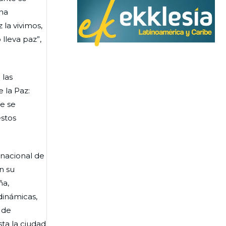
na
 la vivimos,
lleva paz”,
 las
 la Paz:
e se
estos
nacional de
n su
ña,
dinámicas,
 de
sta la ciudad