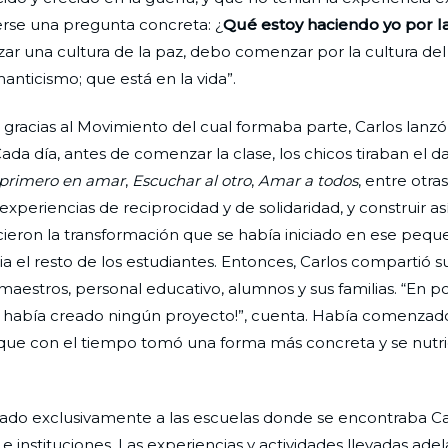
cerse una pregunta concreta: ¿
Qué estoy haciendo yo por l
nzar una cultura de la paz, debo comenzar por la cultura de
anticismo; que está en la vida”.
 gracias al Movimiento del cual formaba parte, Carlos lanzó
da día, antes de comenzar la clase, los chicos tiraban el d
 primero en amar
,
Escuchar al otro
,
Amar a todos
, entre otras
eriencias de reciprocidad y de solidaridad, y construir as
eron la transformación que se había iniciado en ese peq
a el resto de los estudiantes. Entonces, Carlos compartió s
 maestros, personal educativo, alumnos y sus familias. “En 
 no había creado ningún proyecto!”, cuenta. Había comenzad
, que con el tiempo tomó una forma más concreta y se nutr
ado exclusivamente a las escuelas donde se encontraba Ca
e instituciones. Las experiencias y actividades llevadas ade