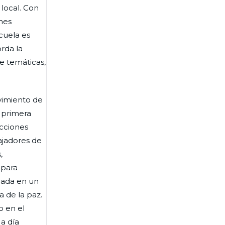
 local. Con
nes
cuela es
rda la
e temáticas,
ovimiento de
a primera
acciones
ajadores de
,
 para
rnada en un
a de la paz.
o en el
 a día