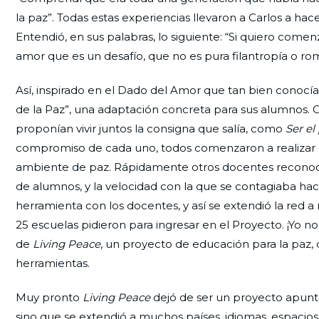
la paz”. Todas estas experiencias llevaron a Carlos a ha
Entendió, en sus palabras, lo siguiente: “Si quiero come
amor que es un desafío, que no es pura filantropía o rom
Así, inspirado en el Dado del Amor que tan bien conocía
de la Paz”, una adaptación concreta para sus alumnos. Ca
proponían vivir juntos la consigna que salía, como
Ser el
compromiso de cada uno, todos comenzaron a realizar exp
ambiente de paz. Rápidamente otros docentes reconoci
de alumnos, y la velocidad con la que se contagiaba haci
herramienta con los docentes, y así se extendió la red a
25 escuelas pidieron para ingresar en el Proyecto. ¡Yo
de
Living Peace
, un proyecto de educación para la paz
herramientas.
Muy pronto
Living Peace
dejó de ser un proyecto apunt
sino que se extendió a muchos países, idiomas, espacios 