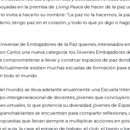
poyadas en la premisa de
Living Peace
de hacer de la paz u
mo invita a hacerlo su nombre: “La paz no la hacemos, la paz
o, tengo paz en el corazón, y todo lo que yo digo o hago 
Universal de Embajadores de la Paz quienes, interesados en
on Carlos una nueva categoría: los Jóvenes Embajadores de
a comprometerse a llevar y construir espacios de paz dond
. Actualmente existen muchas escuelas de formación para 
en todo el mundo.
el mundo) se lleva adelante anualmente una Escuela Inter
po intergeneracional de docentes, jóvenes que concluyero
s virtuales, lo que potencia su diversidad: jóvenes de Espa
ispanohablantes se encuentran para compartir reflexiones, 
opuestas que llevan siempre a multiplicar acciones en pos
l aula, la casa, el espacio de trabajo, el club, el barrio y ha