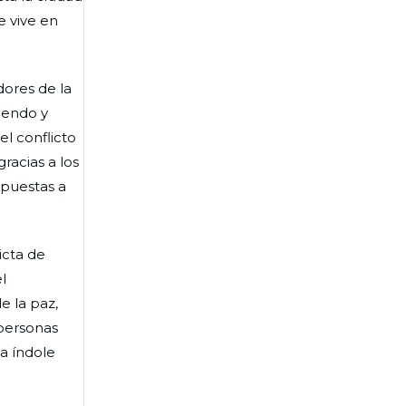
e vive en
dores de la
ciendo y
l conflicto
gracias a los
spuestas a
icta de
l
e la paz,
 personas
a índole