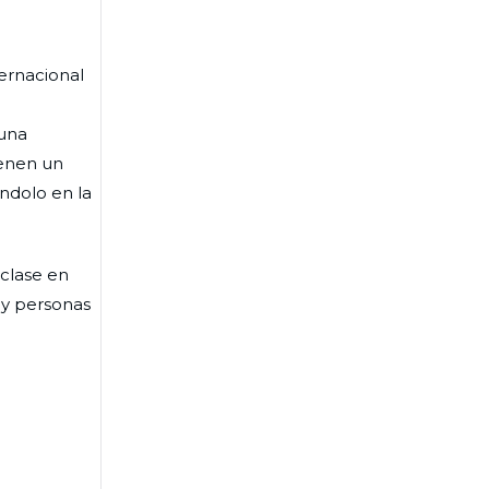
ternacional
guna
ienen un
ndolo en la
 clase en
 y personas