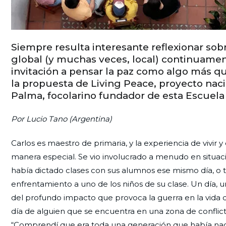
Siempre resulta interesante reflexionar sobre
global (y muchas veces, local) continuament
invitación a pensar la paz como algo más que
la propuesta de Living Peace, proyecto naci
Palma, focolarino fundador de esta Escuela 
Por Lucio Tano (Argentina)
Carlos es maestro de primaria, y la experiencia de vivir
manera especial. Se vio involucrado a menudo en situ
había dictado clases con sus alumnos ese mismo día, o t
enfrentamiento a uno de los niños de su clase. Un día, u
del profundo impacto que provoca la guerra en la vida de
día de alguien que se encuentra en una zona de conflict
“Comprendí que era toda una generación que había nacido