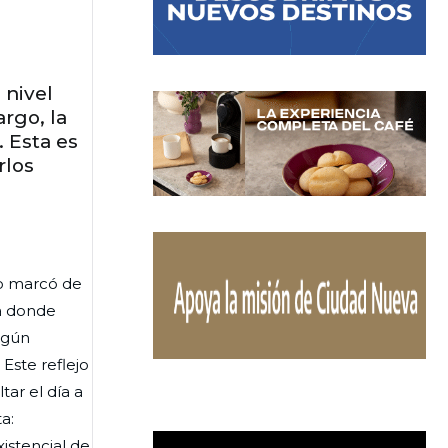
 nivel
rgo, la
. Esta es
rlos
lo marcó de
a donde
lgún
Este reflejo
ar el día a
a:
istencial de