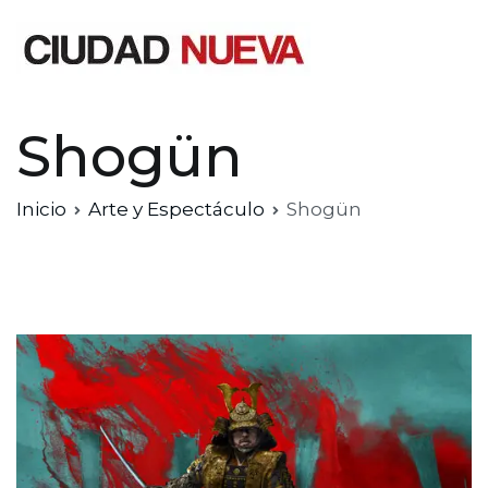
Saltar
al
contenido
Ciudad Nueva
Shogün
Inicio
Arte y Espectáculo
Shogün