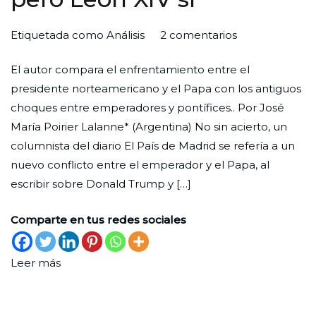
en
Por
Publicada
Publicada
Etiquetada como
Análisis
2 comentarios
Trump
Redaccion
el
en
El autor compara el enfrentamiento entre el
parece
Ciudad
30
Mundo
presidente norteamericano y el Papa con los antiguos
no
Nueva
de
choques entre emperadores y pontífices.. Por José
haberse
abril
María Poirier Lalanne* (Argentina) No sin acierto, un
enterado
de
columnista del diario El País de Madrid se refería a un
de
2026
nuevo conflicto entre el emperador y el Papa, al
que
escribir sobre Donald Trump y […]
la
Edad
Comparte en tus redes sociales
Media
terminó,
pero
Leer más
León
XIV