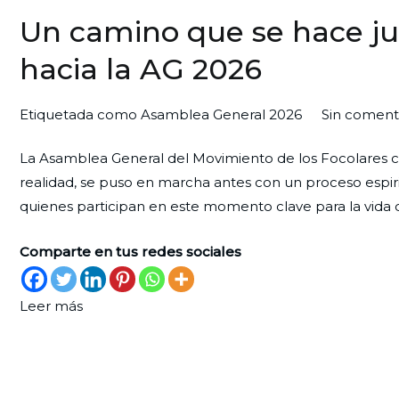
Un camino que se hace ju
hacia la AG 2026
Por
Publicada
Publicada
Etiquetada como
Asamblea General 2026
Sin coment
Redaccion
el
en
La Asamblea General del Movimiento de los Focolares co
Ciudad
27
Movimiento
realidad, se puso en marcha antes con un proceso espir
Nueva
de
quienes participan en este momento clave para la vida d
febrero
de
Comparte en tus redes sociales
2026
Leer más