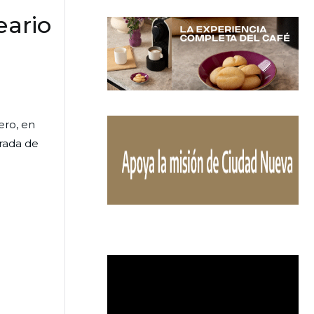
eario
ero, en
irada de