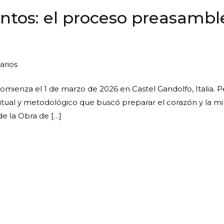
ntos: el proceso preasambl
en
arios
Un
mienza el 1 de marzo de 2026 en Castel Gandolfo, Italia. P
camino
itual y metodológico que buscó preparar el corazón y la m
que
e la Obra de […]
se
hace
juntos:
el
proceso
preasambleario
hacia
la