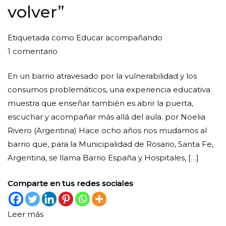
volver”
Por
Publicada
Publicada
Etiquetada como
Educar acompañando
en
Redaccion
el
en
1 comentario
“Que
Ciudad
27
Movimiento
,
En un barrio atravesado por la vulnerabilidad y los
nuestra
Nueva
de
Novedad
consumos problemáticos, una experiencia educativa
casa
febrero
muestra que enseñar también es abrir la puerta,
sea
de
escuchar y acompañar más allá del aula. por Noelia
un
2026
Rivero (Argentina) Hace ocho años nos mudamos al
lugar
barrio que, para la Municipalidad de Rosario, Santa Fe,
donde
Argentina, se llama Barrio España y Hospitales, […]
puedan
volver”
Comparte en tus redes sociales
Leer más