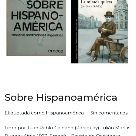
Sobre Hispanoamérica
en
Por
Publicada
Publicada
Etiquetada como
Hispanoamérica
Sin comentarios
Sob
Redaccion
el
en
Libro por Juan Pablo Galeano (Paraguay) Julián Marías
His
Ciudad
24
Arte
Buenos Aires, 1973, Emecé – Revista de Occidente