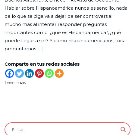
Nueva
de
y
Hablar sobre Hispanoamérica nunca es sencillo, nada
febrero
Espectáculo
de lo que se diga va a dejar de ser controversial,
de
mucho más al intentar responder preguntas
2023
importantes como: ¿qué es Hispanoamérica?, ¿qué
puede llegar a ser? Y como hispanoamericanos, toca
preguntarnos […]
Comparte en tus redes sociales
Leer más