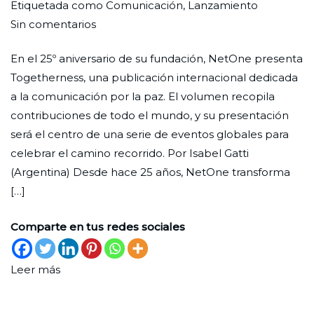
Por
Publicada
Publicada
Etiquetada como
Comunicación
,
Lanzamiento
en
Redaccion
el
en
Sin comentarios
Togetherness:
Ciudad
30
Movimiento
,
En el 25º aniversario de su fundación, NetOne presenta
NetOne
Nueva
de
Novedad
Togetherness, una publicación internacional dedicada
celebra
diciembre
a la comunicación por la paz. El volumen recopila
25
de
contribuciones de todo el mundo, y su presentación
años
2025
será el centro de una serie de eventos globales para
de
celebrar el camino recorrido. Por Isabel Gatti
comunicación
(Argentina) Desde hace 25 años, NetOne transforma
por
[…]
la
paz
Comparte en tus redes sociales
Leer más