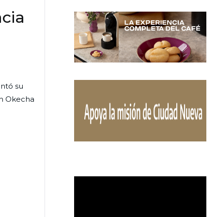
acia
entó su
eph Okecha