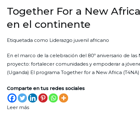
Together For a New Africa
en el continente
Por
Publicada
Publicada
Etiquetada como
Liderazgo juvenil africano
Redaccion
el
en
En el marco de la celebración del 80º aniversario de la
Ciudad
30
United
proyecto: fortalecer comunidades y empoderar a jóvenes
Nueva
de
World
(Uganda) El programa Together for a New Africa (T4NA)
diciembre
Project
de
Comparte en tus redes sociales
2025
Leer más