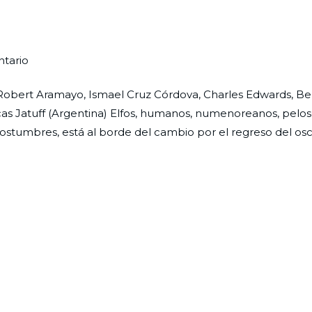
en
tario
Los
rk, Robert Aramayo, Ismael Cruz Córdova, Charles Edwards, B
Anillos
Lucas Jatuff (Argentina) Elfos, humanos, numenoreanos, peloso
de
costumbres, está al borde del cambio por el regreso del osc
Poder