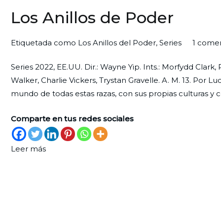
Los Anillos de Poder
Por
Publicada
Publicada
Etiquetada como
Los Anillos del Poder
,
Series
1 comen
Redaccion
el
en
Series 2022, EE.UU. Dir.: Wayne Yip. Ints.: Morfydd Cla
Ciudad
24
Arte
Walker, Charlie Vickers, Trystan Gravelle. A. M. 13. Por 
Nueva
de
y
mundo de todas estas razas, con sus propias culturas y 
octubre
Espectáculo
de
Comparte en tus redes sociales
2022
Leer más