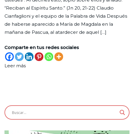
voz
Nueva
de
de
“Reciban al Espíritu Santo.” (Jn 20, 21-22) Claudio
abril
Vida
Cianfaglioni y el equipo de la Palabra de Vida Después
de
de haberse aparecido a María de Magdala en la
2026
mañana de Pascua, al atardecer de aquel […]
Comparte en tus redes sociales
Leer más