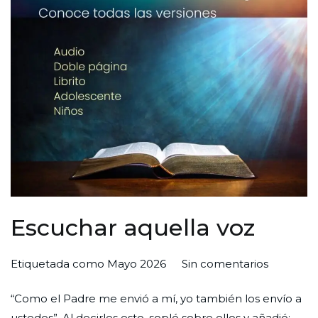
Escuchar aquella voz
en
Por
Publicada
Publicada
Etiquetada como
Mayo 2026
Sin comentarios
Escuchar
Redaccion
el
en
“Como el Padre me envió a mí, yo también los envío a
aquella
Ciudad
30
Palabra
ustedes”. Al decirles esto, sopló sobre ellos y añadió: