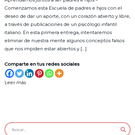
para
Nueva
de
Comenzamos esta Escuela de padres e hijos con el
educar
agosto
deseo de dar un aporte, con un corazón abierto y libre,
de
a través de publicaciones de un psicólogo infantil
2022
italiano. En esta primera entrega, intentaremos
eliminar de nuestra mente algunos conceptos falsos
que nos impiden estar abiertos y […]
Comparte en tus redes sociales
Leer más