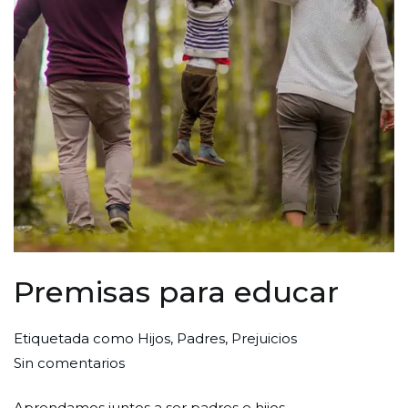
Premisas para educar
Por
Publicada
Publicada
Etiquetada como
Hijos
,
Padres
,
Prejuicios
en
Redaccion
el
en
Sin comentarios
Premisas
Ciudad
1
Familia
Aprendamos juntos a ser padres e hijos –