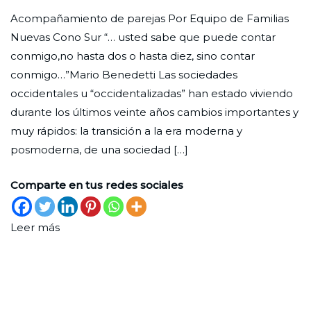
Cuenta
Nueva
de
Acompañamiento de parejas Por Equipo de Familias
conmigo
diciembre
Nuevas Cono Sur “… usted sabe que puede contar
de
conmigo,no hasta dos o hasta diez, sino contar
2022
conmigo…”Mario Benedetti Las sociedades
occidentales u “occidentalizadas” han estado viviendo
durante los últimos veinte años cambios importantes y
muy rápidos: la transición a la era moderna y
posmoderna, de una sociedad […]
Comparte en tus redes sociales
Leer más