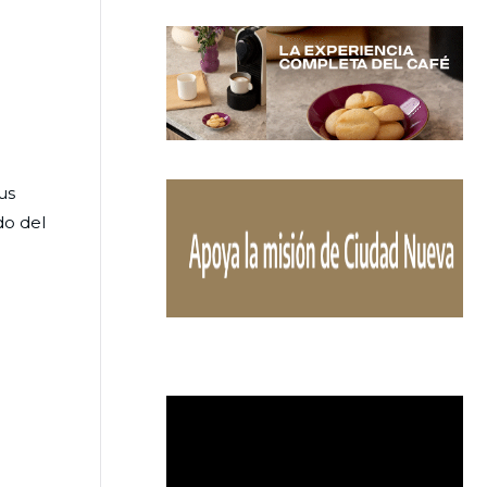
us
do del