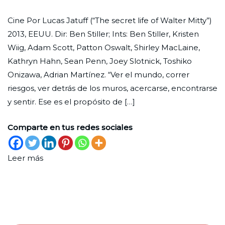
La
Ciudad
29
Arte
Cine Por Lucas Jatuff (“The secret life of Walter Mitty”)
increíble
Nueva
de
y
2013, EEUU. Dir: Ben Stiller; Ints: Ben Stiller, Kristen
vida
diciembre
Espectáculo
Wiig, Adam Scott, Patton Oswalt, Shirley MacLaine,
de
de
Kathryn Hahn, Sean Penn, Joey Slotnick, Toshiko
Walter
2022
Onizawa, Adrian Martínez. “Ver el mundo, correr
Mitty
riesgos, ver detrás de los muros, acercarse, encontrarse
y sentir. Ese es el propósito de […]
Comparte en tus redes sociales
Leer más