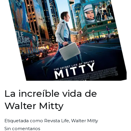
La increíble vida de
Walter Mitty
Por
Publicada
Publicada
Etiquetada como
Revista Life
,
Walter Mitty
en
Redaccion
el
en
Sin comentarios