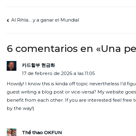
Navegación
Al Rihla… y a ganar el Mundial
de
entradas
6 comentarios en «
Una pe
카드할부 현금화
17 de febrero de 2026 a las 11:05
Howdy! I know this is kinda off topic nevertheless I’d fi
guest writing a blog post or vice-versa? My website goes
benefit from each other. If you are interested feel free
by the way!|
Thể thao OKFUN