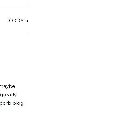
CODA
r maybe
 greatly
uperb blog