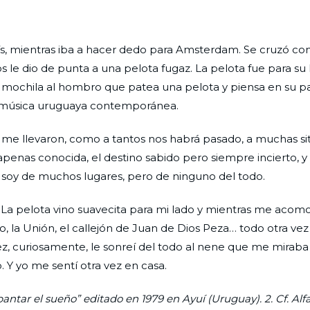
arís, mientras iba a hacer dedo para Amsterdam. Se cruzó co
los le dio de punta a una pelota fugaz. La pelota fue para su
na mochila al hombro que patea una pelota y piensa en su pa
la música uruguaya contemporánea.
mí, me llevaron, como a tantos nos habrá pasado, a muchas s
d apenas conocida, el destino sabido pero siempre incierto, y
e soy de muchos lugares, pero de ninguno del todo.
La pelota vino suavecita para mi lado y mientras me acom
 la Unión, el callejón de Juan de Dios Peza… todo otra vez
a vez, curiosamente, le sonreí del todo al nene que me mira
. Y yo me sentí otra vez en casa.
ntar el sueño” editado en 1979 en Ayuí (Uruguay). 2. Cf. Alfar