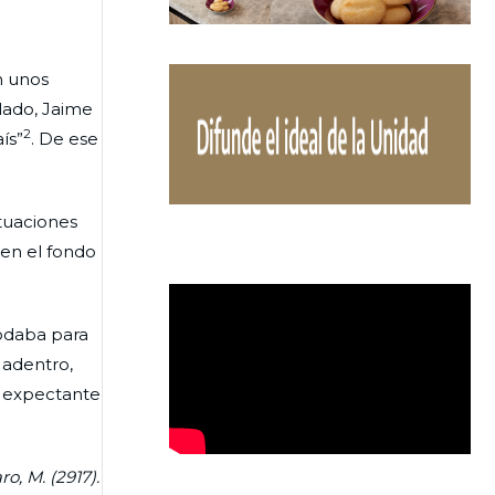
n unos
 lado, Jaime
2
ís”
. De ese
ituaciones
 en el fondo
odaba para
 adentro,
ba expectante
o, M. (2917).