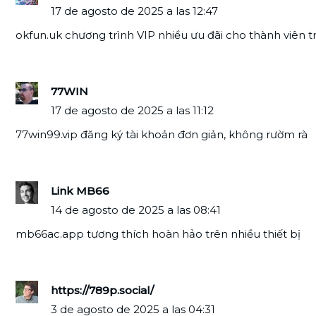
17 de agosto de 2025 a las 12:47
okfun.uk chương trình VIP nhiều ưu đãi cho thành viên 
77WIN
17 de agosto de 2025 a las 11:12
77win99.vip đăng ký tài khoản đơn giản, không rườm rà
Link MB66
14 de agosto de 2025 a las 08:41
mb66ac.app tương thích hoàn hảo trên nhiều thiết bị
https://789p.social/
3 de agosto de 2025 a las 04:31