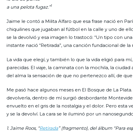
1
a una pelota fugaz.”
Jaime le contó a Milita Alfaro que esa frase nació en P
chiquilines que jugaban al fútbol en la calle y uno de el
se la devolvió y esa imagen lo trastocó: “Un tipo con u
instante nació “Retirada”, una canción fundacional de 
La vida que elegí, y también lo que la vida eligió para 
parecidas. El viaje, la caminata con la mochila, la ciuda
del alma la sensación de que no pertenezco allí, de qu
Me pasó hace algunos meses en El Bosque de La Plata. 
devolverla, dentro de mí surgió desbordante Montevideo,
envuelto en el gris de la nostalgia y el dolor. Pero est
y se la devolví. La cara se le iluminó por un nanosegundo
1. Jaime Roos, “
Retirada
” (fragmento), del álbum “Para espa