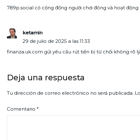
789p.social có cộng đồng người chơi đông và hoạt động s
ketamin
29 de julio de 2025 a las 11:33
finanza.uk.com gửi yêu cầu rút tiền bị từ chối không rõ l
Deja una respuesta
Tu dirección de correo electrónico no será publicada.
Lo
Comentario
*