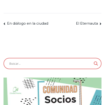
Navegación
En diálogo en la ciudad
El Eternauta
de
entradas