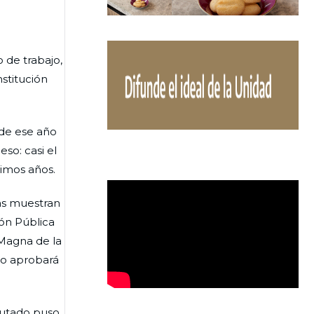
 de trabajo,
stitución
 de ese año
so: casi el
ximos años.
tas muestran
ón Pública
 Magna de la
 o aprobará
iputado puso