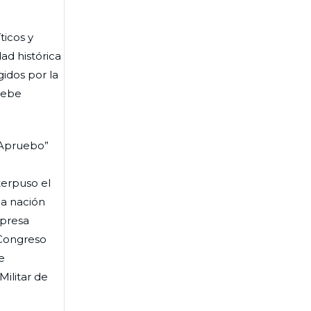
ticos y
ad histórica
idos por la
debe
“Apruebo”
terpuso el
la nación
xpresa
 Congreso
e
ilitar de