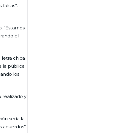
 falsas”.
o. “Estamos
irando el
letra chica
e la pública
tando los
 realizado y
ón sería la
os acuerdos”.