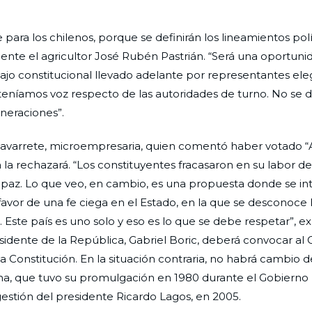
para los chilenos, porque se definirán los lineamientos polí
iente el agricultor José Rubén Pastrián. “Será una oportunid
jo constitucional llevado adelante por representantes eleg
níamos voz respecto de las autoridades de turno. No se 
eneraciones”.
 Navarrete, microempresaria, quien comentó haber votado 
la rechazará. “Los constituyentes fracasaron en su labor de
y paz. Lo que veo, en cambio, es una propuesta donde se in
avor de una fe ciega en el Estado, en la que se desconoce 
. Este país es uno solo y eso es lo que se debe respetar”, e
sidente de la República, Gabriel Boric, deberá convocar al
 Constitución. En la situación contraria, no habrá cambio d
na, que tuvo su promulgación en 1980 durante el Gobierno M
estión del presidente Ricardo Lagos, en 2005.