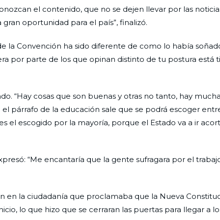
onozcan el contenido, que no se dejen llevar por las noticias
gran oportunidad para el país”, finalizó.
 de la Convención ha sido diferente de como lo había soñad
 por parte de los que opinan distinto de tu postura está t
ado. “Hay cosas que son buenas y otras no tanto, hay mucha 
En el párrafo de la educación sale que se podrá escoger entr
es el escogido por la mayoría, porque el Estado va a ir acor
presó: “Me encantaría que la gente sufragara por el trabajo
n en la ciudadanía que proclamaba que la Nueva Constituci
icio, lo que hizo que se cerraran las puertas para llegar a l