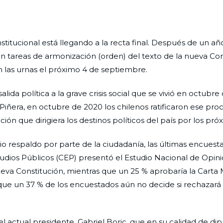
titucional está llegando a la recta final. Después de un año
n tareas de armonización (orden) del texto de la nueva Con
n las urnas el próximo 4 de septiembre.
da política a la grave crisis social que se vivió en octubre
ñera, en octubre de 2020 los chilenos ratificaron ese proce
ón que dirigiera los destinos políticos del país por los pró
o respaldo por parte de la ciudadanía, las últimas encues
dios Públicos (CEP) presentó el Estudio Nacional de Opini
eva Constitución, mientras que un 25 % aprobaría la Carta
que un 37 % de los encuestados aún no decide si rechazará
el actual presidente, Gabriel Boric, que en su calidad de d