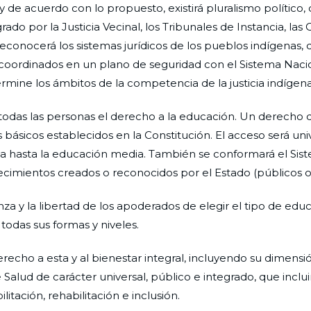
, y de acuerdo con lo propuesto, existirá pluralismo político
do por la Justicia Vecinal, los Tribunales de Instancia, las 
reconocerá los sistemas jurídicos de los pueblos indígenas,
n coordinados en un plano de seguridad con el Sistema Naci
termine los ámbitos de la competencia de la justicia indígena
 todas las personas el derecho a la educación. Un derecho
s básicos establecidos en la Constitución. El acceso será uni
ica hasta la educación media. También se conformará el Sis
cimientos creados o reconocidos por el Estado (públicos o 
za y la libertad de los apoderados de elegir el tipo de edu
 todas sus formas y niveles.
echo a esta y al bienestar integral, incluyendo su dimensión
alud de carácter universal, público e integrado, que inclui
itación, rehabilitación e inclusión.