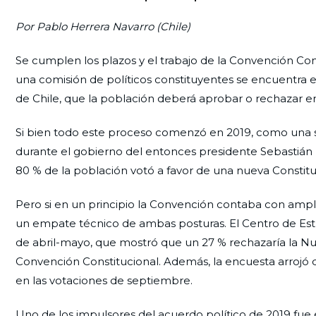
Por Pablo Herrera Navarro (Chile)
Se cumplen los plazos y el trabajo de la Convención Cons
una comisión de políticos constituyentes se encuentra e
de Chile, que la población deberá aprobar o rechazar e
Si bien todo este proceso comenzó en 2019, como una sali
durante el gobierno del entonces presidente Sebastián Pi
80 % de la población votó a favor de una nueva Constituci
Pero si en un principio la Convención contaba con ampli
un empate técnico de ambas posturas. El Centro de Estu
de abril-mayo, que mostró que un 27 % rechazaría la Nu
Convención Constitucional. Además, la encuesta arrojó 
en las votaciones de septiembre.
Uno de los impulsores del acuerdo político de 2019 fue 