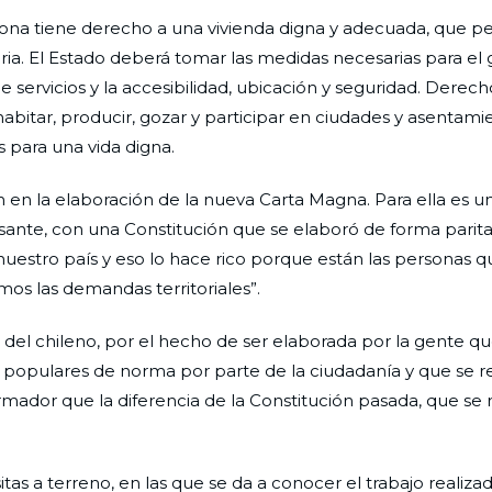
sona tiene derecho a una vivienda digna y adecuada, que pe
taria. El Estado deberá tomar las medidas necesarias para el
e servicios y la accesibilidad, ubicación y seguridad. Derech
habitar, producir, gozar y participar en ciudades y asentami
s para una vida digna.
an en la elaboración de la nueva Carta Magna. Para ella es
sante, con una Constitución que se elaboró de forma parita
 nuestro país y eso lo hace rico porque están las personas q
os las demandas territoriales”.
del chileno, por el hecho de ser elaborada por la gente qu
s populares de norma por parte de la ciudadanía y que se r
rmador que la diferencia de la Constitución pasada, que se r
as a terreno, en las que se da a conocer el trabajo realizad