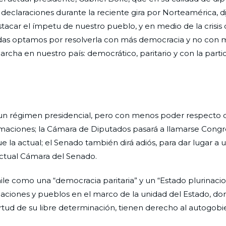
eclaraciones durante la reciente gira por Norteamérica, dij
tacar el ímpetu de nuestro pueblo, y en medio de la crisis
das optamos por resolverla con más democracia y no con 
rcha en nuestro país: democrático, paritario y con la parti
 un régimen presidencial, pero con menos poder respecto 
formaciones; la Cámara de Diputados pasará a llamarse Congr
e la actual; el Senado también dirá adiós, para dar lugar a
actual Cámara del Senado.
le como una “democracia paritaria” y un “Estado plurinacio
 naciones y pueblos en el marco de la unidad del Estado, do
irtud de su libre determinación, tienen derecho al autogobi