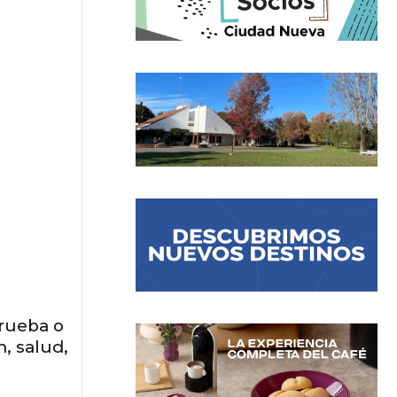
prueba o
, salud,
o