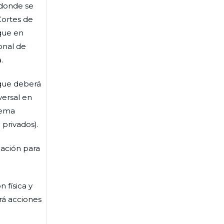
, donde se
Cortes de
 que en
onal de
.
 que deberá
versal en
tema
privados).
cación para
 física y
rá acciones