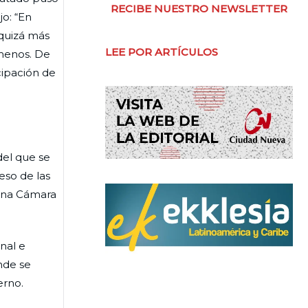
RECIBE NUESTRO NEWSLETTER
o: “En
 quizá más
LEE POR ARTÍCULOS
menos. De
cipación de
del que se
eso de las
 una Cámara
nal e
nde se
erno.