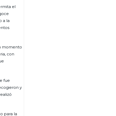
rmita el
 goce
o a la
entos
 un momento
ria, con
ue
e fue
ecogieron y
ealizó
o para la