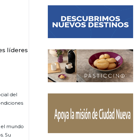
s líderes
ial del
ondiciones
o el mundo
s. Su