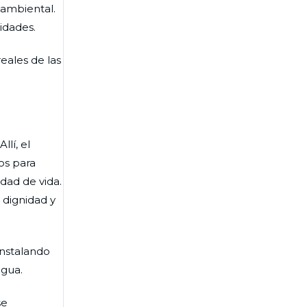
 ambiental.
idades.
eales de las
lí, el
os para
dad de vida.
 dignidad y
instalando
agua.
se