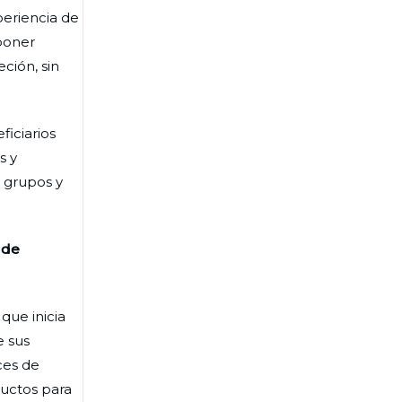
periencia de
poner
ción, sin
ficiarios
s y
 grupos y
 de
que inicia
e sus
ces de
ductos para