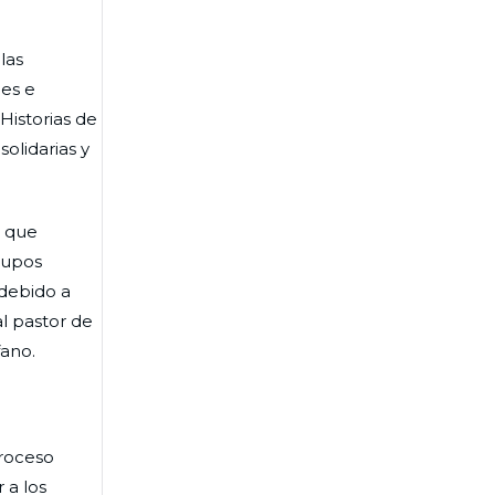
las
nes e
Historias de
olidarias y
, que
rupos
debido a
l pastor de
fano.
proceso
 a los