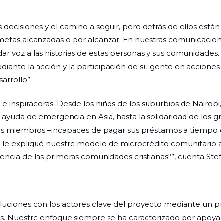
s decisiones y el camino a seguir, pero detrás de ellos están 
y metas alcanzadas o por alcanzar. En nuestras comunicacio
r voz a las historias de estas personas y sus comunidades. 
ante la acción y la participación de su gente en acciones s
arrollo”.
 e inspiradoras. Desde los niños de los suburbios de Nairobi
ayuda de emergencia en Asia, hasta la solidaridad de los g
os miembros –incapaces de pagar sus préstamos a tiempo 
o le expliqué nuestro modelo de microcrédito comunitario a
encia de las primeras comunidades cristianas!’”, cuenta Ste
uciones con los actores clave del proyecto mediante un 
les. Nuestro enfoque siempre se ha caracterizado por apoyar