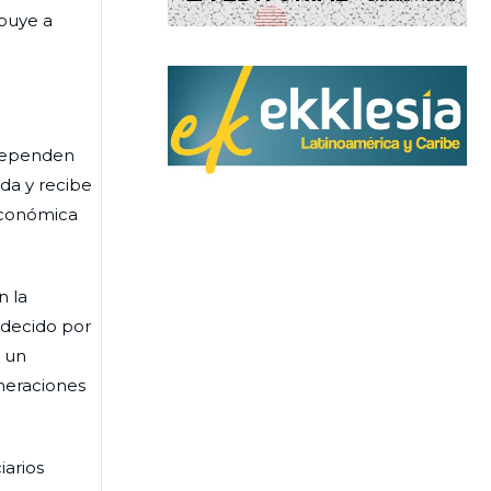
ibuye a
 dependen
da y recibe
 económica
n la
adecido por
n un
neraciones
iarios