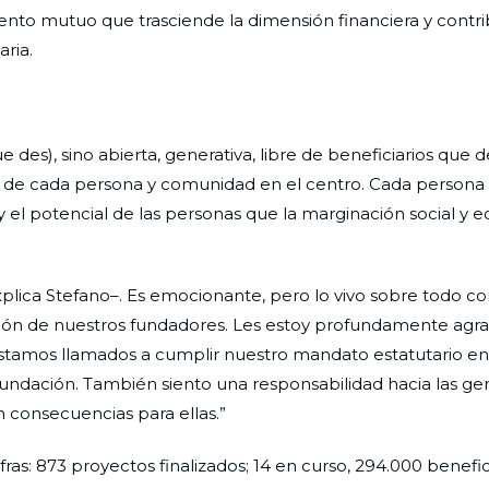
iento mutuo que trasciende la dimensión financiera y contr
aria.
e des), sino abierta, generativa, libre de beneficiarios que
d de cada persona y comunidad en el centro. Cada persona 
s y el potencial de las personas que la marginación social y
plica Stefano–. Es emocionante, pero lo vivo sobre todo co
visión de nuestros fundadores. Les estoy profundamente agr
Estamos llamados a cumplir nuestro mandato estatutario e
undación. También siento una responsabilidad hacia las ge
n consecuencias para ellas.”
s: 873 proyectos finalizados; 14 en curso, 294.000 benefic