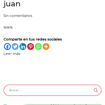
juan
en
Por
Publicada
Publicada
Sin comentarios
juan
Santiago
el
en
lklklk
Durante
26
Sin
de
categoría
Comparte en tus redes sociales
abril
de
Leer más
2023