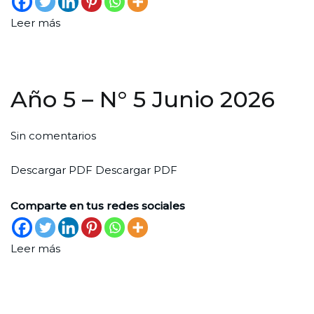
6
de
Julio
Leer más
2026
2026
Año 5 – N° 5 Junio 2026
en
Por
Publicada
Publicada
Sin comentarios
Año
Santiago
el
en
Descargar PDF Descargar PDF
5
Durante
1
Sin
–
de
categoría
Comparte en tus redes sociales
N°
junio
5
de
Junio
Leer más
2026
2026