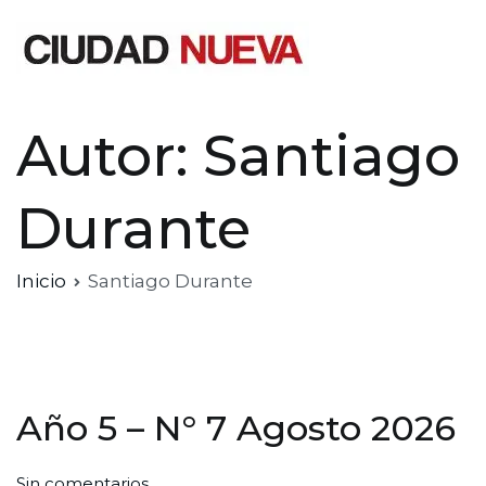
Saltar
al
contenido
Ciudad Nueva
Autor:
Santiago
Durante
Inicio
Santiago Durante
Año 5 – N° 7 Agosto 2026
en
Por
Publicada
Publicada
Sin comentarios