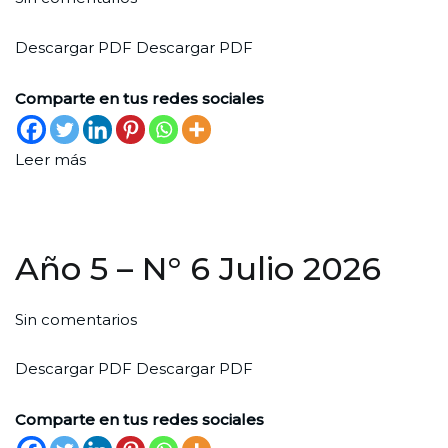
Año
Santiago
el
en
Descargar PDF Descargar PDF
5
Durante
31
Sin
–
de
categoría
Comparte en tus redes sociales
N°
julio
7
de
Agosto
Leer más
2026
2026
Año 5 – N° 6 Julio 2026
en
Por
Publicada
Publicada
Sin comentarios
Año
Santiago
el
en
Descargar PDF Descargar PDF
5
Durante
29
Sin
–
de
categoría
Comparte en tus redes sociales
N°
junio