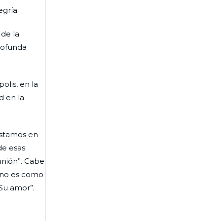
egría.
de la
profunda
lis, en la
d en la
 estamos en
de esas
unión”. Cabe
 uno es como
Su amor”.