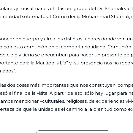
olares y musulmanes chiítas del grupo del Dr. Shomali ya 
 esa realidad sobrenatural. Como decía Mohammad Shomali,
onocer en cuerpo y alma los distintos lugares donde ven u
no con esta comunión en el compartir cotidiano. Comunión 
de cielo y tierra se encuentran para hacer un presente de p
mportante para la Mariápolis Lía” y “su presencia nos ha rec
amados”.
s las dos cosas más importantes que nos constituyen: comp
al final de la visita. A partir de eso, sólo hay lugar para 
mos mencionar –culturales, religiosas, de experiencias vivi
teza de que la unidad es el camino a la plenitud como ex