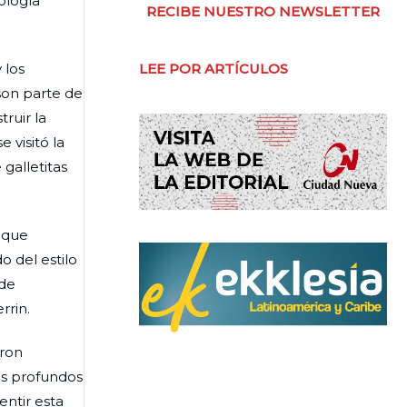
ología
RECIBE NUESTRO NEWSLETTER
 los
LEE POR ARTÍCULOS
 son parte de
ruir la
 visitó la
 galletitas
s que
o del estilo
nde
rrin.
aron
os profundos
ntir esta