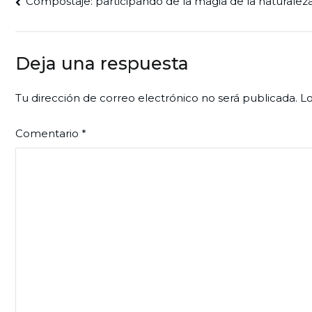
Navegación
Compostaje: participando de la magia de la naturalez
de
entradas
Deja una respuesta
Tu dirección de correo electrónico no será publicada.
Lo
Comentario
*