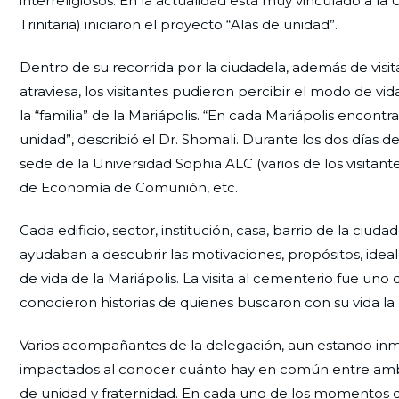
interreligiosos. En la actualidad está muy vinculado a l
Trinitaria) iniciaron el proyecto “Alas de unidad”.
Dentro de su recorrida por la ciudadela, además de visita
atraviesa, los visitantes pudieron percibir el modo de v
la “familia” de la Mariápolis. “En cada Mariápolis encont
unidad”, describió el Dr. Shomali. Durante los dos días d
sede de la Universidad Sophia ALC (varios de los visitantes 
de Economía de Comunión, etc.
Cada edificio, sector, institución, casa, barrio de la ci
ayudaban a descubrir las motivaciones, propósitos, ideales
de vida de la Mariápolis. La visita al cementerio fue 
conocieron historias de quienes buscaron con su vida la 
Varios acompañantes de la delegación, aun estando inme
impactados al conocer cuánto hay en común entre ambas
de unidad y fraternidad. En cada uno de los momentos d