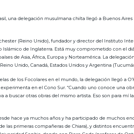
Brasil, una delegación musulmana chiíta llegó a Buenos Aire
hester (Reino Unido), fundador y director del Instituto Int
ro Islámico de Inglaterra. Está muy comprometido con el di
 países de Asia, África, Europa y Norteamérica. La delegación
Reino Unido, Canadá, Estados Unidos y Argentina (Tucumán
delas de los Focolares en el mundo, la delegación llegó a O’
se experimenta en el Cono Sur. “Cuando uno conoce una obr
 a buscar otras obras del mismo artista. Eso son para mí las
desde hace ya muchos años y ha participado de muchos en
 de las primeras compañeras de Chiara), y distintos encuent