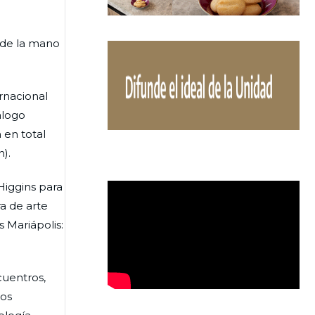
s de la mano
ernacional
álogo
 en total
).
Higgins para
a de arte
 Mariápolis:
cuentros,
ros