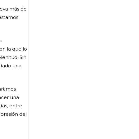
lleva más de
 estamos
na
en la que lo
lenitud. Sin
ordado una
artimos
hacer una
das, entre
presión del