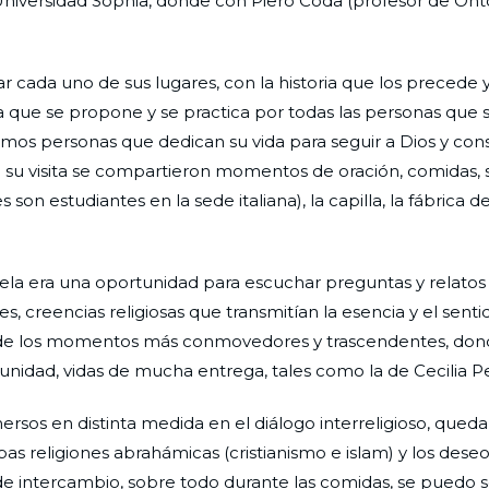
a Universidad Sophia, donde con Piero Coda (profesor de Ont
r cada uno de sus lugares, con la historia que los precede y
ida que se propone y se practica por todas las personas que
ramos personas que dedican su vida para seguir a Dios y const
e su visita se compartieron momentos de oración, comidas, se
son estudiantes en la sede italiana), la capilla, la fábrica de
udadela era una oportunidad para escuchar preguntas y relato
, creencias religiosas que transmitían la esencia y el sentid
uno de los momentos más conmovedores y trascendentes, do
unidad, vidas de mucha entrega, tales como la de Cecilia Pe
rsos en distinta medida en el diálogo interreligioso, qued
 religiones abrahámicas (cristianismo e islam) y los dese
e intercambio, sobre todo durante las comidas, se puedo se