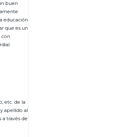
 un buen
riamente
na educación
ar que es un
o con
dial.
, etc. de la
 apellido al
 a través de