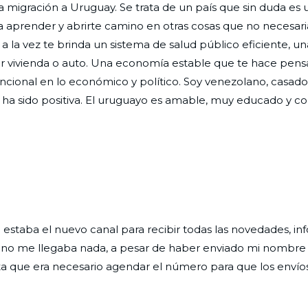
la migración a Uruguay. Se trata de un país que sin duda es
n a aprender y abrirte camino en otras cosas que no necesa
a la vez te brinda un sistema de salud público eficiente, u
rir vivienda o auto. Una economía estable que te hace pens
uncional en lo económico y político. Soy venezolano, casad
ha sido positiva. El uruguayo es amable, muy educado y cor
 estaba el nuevo canal para recibir todas las novedades, info
 no me llegaba nada, a pesar de haber enviado mi nombre y
 que era necesario agendar el número para que los envíos