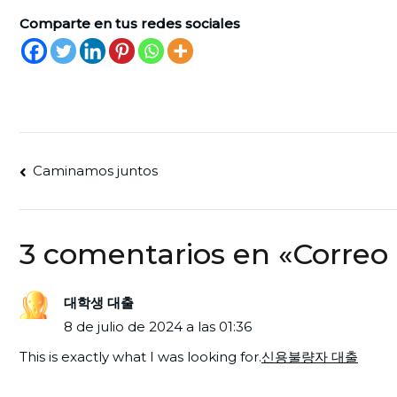
Comparte en tus redes sociales
Navegación
Caminamos juntos
de
entradas
3 comentarios en «
Correo 
대학생 대출
8 de julio de 2024 a las 01:36
This is exactly what I was looking for.
신용불량자 대출