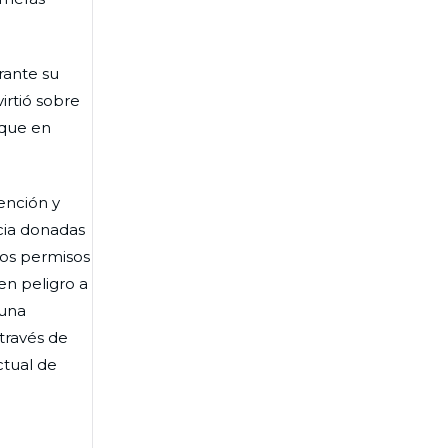
rante su
irtió sobre
 que en
ención y
cia donadas
los permisos
en peligro a
 una
 través de
ctual de