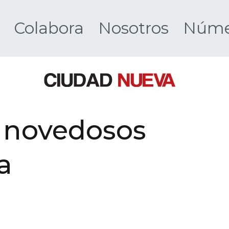
Colabora
Nosotros
Númer
Ciudad 
s: novedosos
a