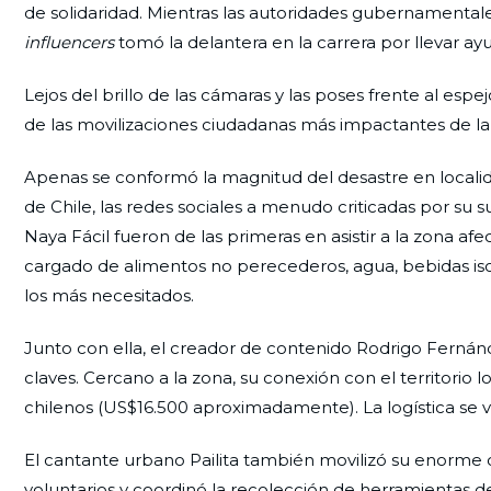
de solidaridad. Mientras las autoridades gubernamental
influencers
tomó la delantera en la carrera por llevar ay
Lejos del brillo de las cámaras y las poses frente al espej
de las movilizaciones ciudadanas más impactantes de la
Apenas se conformó la magnitud del desastre en locali
de Chile, las redes sociales a menudo criticadas por su s
Naya Fácil fueron de las primeras en asistir a la zona af
cargado de alimentos no perecederos, agua, bebidas iso
los más necesitados.
Junto con ella, el creador de contenido Rodrigo Ferná
claves. Cercano a la zona, su conexión con el territorio
chilenos (US$16.500 aproximadamente). La logística se 
El cantante urbano Pailita también movilizó su enorme c
voluntarios y coordinó la recolección de herramientas de