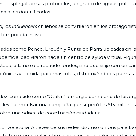
es desplegaban sus protocolos, un grupo de figuras pública
uda a los damnificados.
o, los
influencers
chilenos se convirtieron en los protagonis
 temporada estival.
dades como Penco, Lirquén y Punta de Parra ubicadas en la
uperficialidad viraron hacia un centro de ayuda virtual. Fig
ectada; ella no solo recaudó fondos, sino que viajó con un c
tónicas y comida para mascotas, distribuyéndolos puerta a
ndez, conocido como “Otakin”, emergió como uno de los or
 lo llevó a impulsar una campaña que superó los $15 millone
volvió una odisea de coordinación ciudadana.
onvocatoria. A través de sus redes, dispuso un bus para tra
 trabajo como palas, chuzos y sacos, esenciales para las pr