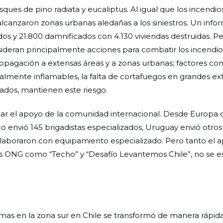
es de pino radiata y eucaliptus. Al igual que los incendios
 alcanzaron zonas urbanas aledañas a los siniestros. Un info
s y 21.800 damnificados con 4.130 viviendas destruidas. Pe
ideran principalmente acciones para combatir los incendio
ropagación a extensas áreas y a zonas urbanas; factores c
lmente inflamables, la falta de cortafuegos en grandes ex
lados, mantienen este riesgo.
car el apoyo de la comunidad internacional. Desde Europa 
o envió 145 brigadistas especializados, Uruguay envió otros
laboraron con equipamiento especializado. Pero tanto el 
s ONG como “Techo” y “Desafío Levantemos Chile”, no se 
as en la zona sur en Chile se transformó de manera rápida