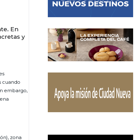
te. En
ncretas y
es
es cuando
Sin embargo,
pena
ión), zona