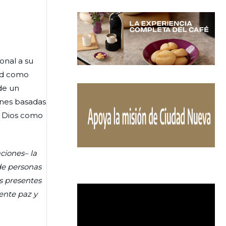
onal a su
dad como
 de un
iones basadas
a Dios como
ciones– la
de personas
s presentes
ente paz y