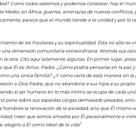
alidad? Como todos sabemos y podemos constatar, hoy el mun
nte Medio, en África; guerras, amenazas de nuevos conflictos, 
camente, parece que el mundo tiende a la unidad y por lo ta
ento de los Focolares y su espiritualidad. Ésta no sólo es vi
e una dimensión comunitaria extraordinaria. Ahonda sus raíc
 la otra. Cito aquí solamente algunas. En primer lugar, pres
lo que Él es: Amor, Padre. ¿Cómo podría pensarse en la paz y 
omo una única familia? ¿Y cómo verla de esta manera sin la 
azón a Dios Padre, que no abandona a sus hijos a su propio 
ociendo al ser humano en lo más íntimo se ocupa de cada uno
e no pone sobre sus espaldas cargas demasiado pesadas, sino 
s hombres la renovación de la sociedad, sino que Él mismo s
tualidad; creer que somos amados por Él personalmente e in
1
e, elegirlo a Él como Ideal de la vida
.