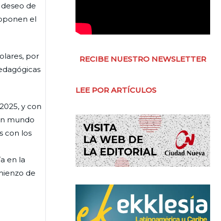
l deseo de
roponen el
lares, por
RECIBE NUESTRO NEWSLETTER
pedagógicas
LEE POR ARTÍCULOS
 2025, y con
 un mundo
s con los
a en la
mienzo de