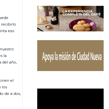
puede
recibirlo
inta eso
 nuestro
s la
 del año,
onen el
 los
o de a dos,