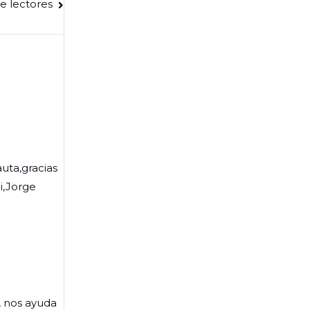
e lectores
uta,gracias
i,Jorge
, nos ayuda