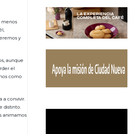
po menos
l,
ueremos y
cos, aunque
rder el
ramos como
 a convivir.
 distinto.
os animamos