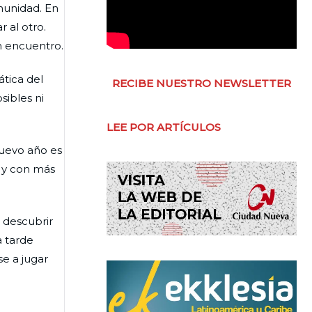
munidad. En
 al otro.
n encuentro.
ática del
RECIBE NUESTRO NEWSLETTER
ibles ni
LEE POR ARTÍCULOS
nuevo año es
 y con más
 descubrir
a tarde
e a jugar