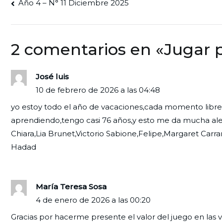
Navegación
Año 4 – N° 11 Diciembre 2025
de
entradas
2 comentarios en «
Jugar 
José luis
10 de febrero de 2026 a las 04:48
yo estoy todo el año de vacaciones,cada momento libre 
aprendiendo,tengo casi 76 años,y esto me da mucha alegr
Chiara,Lia Brunet,Victorio Sabione,Felipe,Margaret Car
Hadad
María Teresa Sosa
4 de enero de 2026 a las 00:20
Gracias por hacerme presente el valor del juego en las