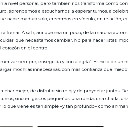
 a nivel personal, pero también nos transforma como co
ro, aprendemos a escucharnos, a esperar turnos, a celebrar
rque nadie madura solo, crecemos en vínculo, en relación, e
a frenar. A salir, aunque sea un poco, de la marcha autom
idar, qué necesitamos cambiar. No para hacer listas impos
l corazón en el centro.
omenzar siempre, enseguida y con alegría”. El inicio de un 
argar mochilas innecesarias, con más confianza que miedo
har mejor, de disfrutar sin reloj y de proyectar juntos. De
rsos, sino en gestos pequeños: una ronda, una charla, un
ir lo que viene es tan simple –y tan profundo– como animars