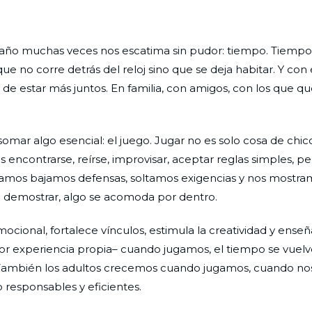
el año muchas veces nos escatima sin pudor: tiempo. Tiem
no corre detrás del reloj sino que se deja habitar. Y con é
de estar más juntos. En familia, con amigos, con los que q
asomar algo esencial: el juego. Jugar no es solo cosa de chi
 encontrarse, reírse, improvisar, aceptar reglas simples, pe
jugamos bajamos defensas, soltamos exigencias y nos most
e demostrar, algo se acomoda por dentro.
ional, fortalece vínculos, estimula la creatividad y enseña
or experiencia propia– cuando jugamos, el tiempo se vuelve
. También los adultos crecemos cuando jugamos, cuando n
o responsables y eficientes.