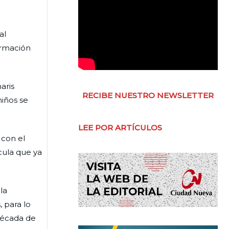
al
ormación
aris
RECIBE NUESTRO NEWSLETTER
niños se
LEE POR ARTÍCULOS
 con el
ícula que ya
la
, para lo
 década de