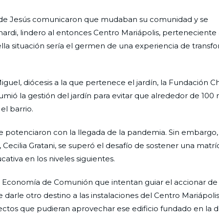
s de Jesús comunicaron que mudaban su comunidad y se
ardi, lindero al entonces Centro Mariápolis, perteneciente 
la situación sería el germen de una experiencia de transf
guel, diócesis a la que pertenece el jardín, la Fundación Ch
umió la gestión del jardín para evitar que alrededor de 100 
el barrio.
se potenciaron con la llegada de la pandemia. Sin embargo,
, Cecilia Gratani, se superó el desafío de sostener una matr
ativa en los niveles siguientes.
 la Economía de Comunión que intentan guiar el accionar de 
 darle otro destino a las instalaciones del Centro Mariápolis
oyectos que pudieran aprovechar ese edificio fundado en la