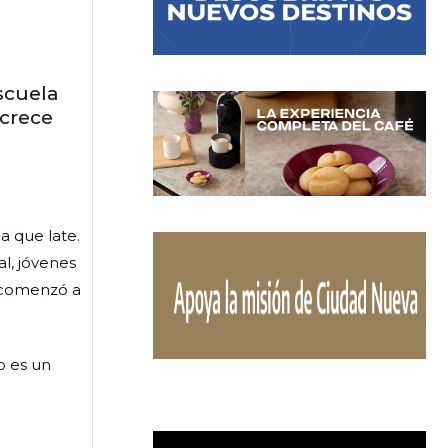
scuela
 crece
a que late.
l, jóvenes
2 comenzó a
o es un