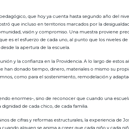
 pedagógico, que hoy ya cuenta hasta segundo año del nive
tró que incluso en territorios marcados por la desigualdad
comunidad, visión y compromiso. Una muestra proviene pr
 que es el esfuerzo de cada uno, al punto que los niveles d
desde la apertura de la escuela.
ión y la confianza en la Providencia. A lo largo de estos a
 han donado tiempo, dinero, materiales o mismo su propi
lumnos, como para el sostenimiento, remodelación y adapta
en siendo enormes–, sino de reconocer que cuando una escuel
 dignidad de cada chico, de cada familia.
os de cifras y reformas estructurales, la experiencia de Jo
a cuando alguien se anima a creer que cada niño y cada niñ