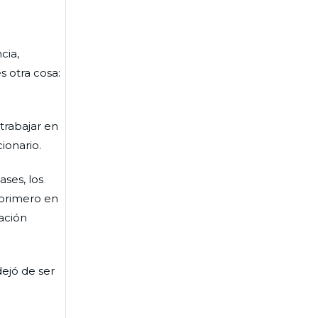
cia,
s otra cosa:
trabajar en
ionario.
ases, los
 primero en
ación
dejó de ser