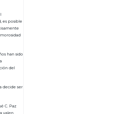
l
, es posible
ecisamente
e morosidad
ños han sido
a
ción del
a decide ser
sé C. Paz
a valen