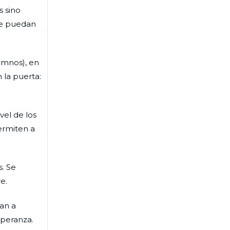
s sino
nte puedan
umnos), en
 la puerta:
vel de los
ermiten a
. Se
e.
an a
speranza.