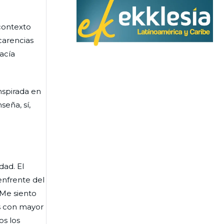
 contexto
 carencias
acía
Inspirada en
eña, sí,
ad. El
enfrente del
“Me siento
os con mayor
s los