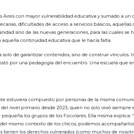
enos Aires con mayor vulnerabilidad educativa y sumado a un
carias, dificultades de acceso a servicios básicos, aquellas
idad sino de las nuevas generaciones, para las cuales se h
 aquella continuidad educativa que le hacía falta.
a solo de garantizar contenidos, sino de construir vínculos. 
ostó por una pedagogía del encuentro. Una escuela que ens
nte estuviera compuesto por personas de la misma comunid
del nivel primario desde 2023, quien no solo vivió siempre 
pequeña los grupos de los Focolares. Ella misma explica: 
o y del mismo contexto de los chicos, podemos acompañarl
s tienen los derechos vulnerados (como muchos de nosotro