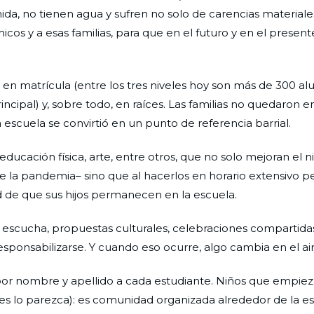
a, no tienen agua y sufren no solo de carencias materiale
icos y a esas familias, para que en el futuro y en el prese
 en matrícula (entre los tres niveles hoy son más de 300 al
ncipal) y, sobre todo, en raíces. Las familias no quedaron en
escuela se convirtió en un punto de referencia barrial.
ducación física, arte, entre otros, que no solo mejoran el ni
 la pandemia– sino que al hacerlos en horario extensivo p
dad de que sus hijos permanecen en la escuela.
 escucha, propuestas culturales, celebraciones compartidas
esponsabilizarse. Y cuando eso ocurre, algo cambia en el air
por nombre y apellido a cada estudiante. Niños que empiez
es lo parezca): es comunidad organizada alrededor de la e