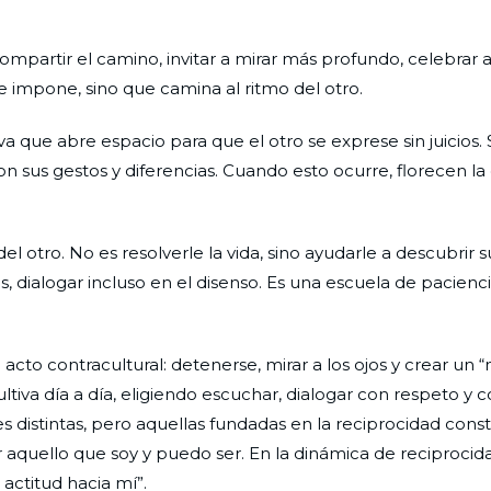
 compartir el camino, invitar a mirar más profundo, celebrar 
impone, sino que camina al ritmo del otro.
 que abre espacio para que el otro se exprese sin juicios. 
on sus gestos y diferencias. Cuando esto ocurre, florecen la
l otro. No es resolverle la vida, sino ayudarle a descubrir s
s, dialogar incluso en el disenso. Es una escuela de pacienci
cto contracultural: detenerse, mirar a los ojos y crear un “
ltiva día a día, eligiendo escuchar, dialogar con respeto y c
es distintas, pero aquellas fundadas en la reciprocidad cons
 aquello que soy y puedo ser. En la dinámica de reciprocid
 actitud hacia mí”.