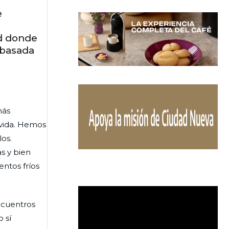
e
ad donde
 basada
más
 vida. Hemos
os.
s y bien
entos fríos
ncuentros
 sí