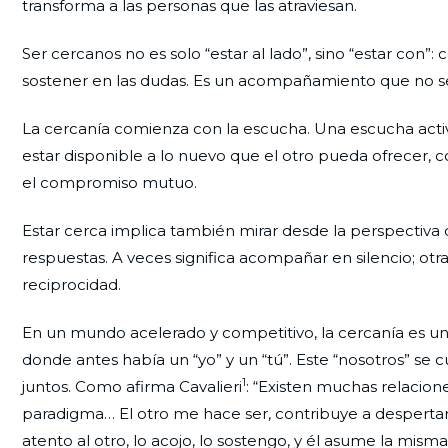
transforma a las personas que las atraviesan.
Ser cercanos no es solo “estar al lado”, sino “estar con”:
sostener en las dudas. Es un acompañamiento que no se 
La cercanía comienza con la escucha. Una escucha activa
estar disponible a lo nuevo que el otro pueda ofrecer, c
el compromiso mutuo.
Estar cerca implica también mirar desde la perspectiva de
respuestas. A veces significa acompañar en silencio; otra
reciprocidad.
En un mundo acelerado y competitivo, la cercanía es un a
donde antes había un “yo” y un “tú”. Este “nosotros” se cu
1
juntos. Como afirma Cavalieri
: “Existen muchas relacion
paradigma… El otro me hace ser, contribuye a despertar
atento al otro, lo acojo, lo sostengo, y él asume la misma