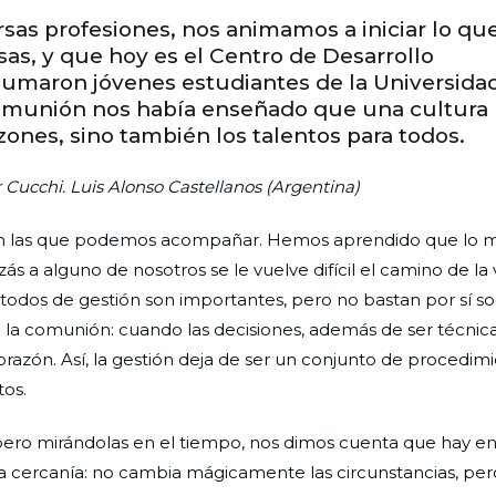
rsas profesiones, nos animamos a iniciar lo qu
s, y que hoy es el Centro de Desarrollo
sumaron jóvenes estudiantes de la Universid
Comunión nos había enseñado que una cultura
zones, sino también los talentos para todos.
r Cucchi. Luis Alonso Castellanos (Argentina)
en las que podemos acompañar. Hemos aprendido que lo 
s a alguno de nosotros se le vuelve difícil el camino de la
dos de gestión son importantes, pero no bastan por sí sol
la comunión: cuando las decisiones, además de ser técnica
azón. Así, la gestión deja de ser un conjunto de procedimi
tos.
pero mirándolas en el tiempo, nos dimos cuenta que hay e
a cercanía: no cambia mágicamente las circunstancias, pero