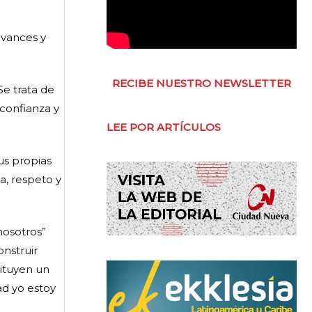
avances y
RECIBE NUESTRO NEWSLETTER
Se trata de
 confianza y
LEE POR ARTÍCULOS
us propias
a, respeto y
nosotros”
onstruir
tituyen un
ad yo estoy