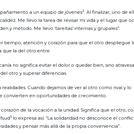
2
mpañamiento a un equipo de jóvenes
. Al finalizar, uno de e
calidez. Me llevo la tarea de revisar mi vida y el lugar que o
rden y método. Me llevo ‘tareítas’ internas y grupales”.
cer tiempo, atención y corazón para que el otro despliegue 
a que la del otro entre.
nía no significa evitar el dolor o quedar bien, sino atravesa
el otro y superar diferencias.
realidades. Cuando dejamos de ver al otro como rival y lo
e convierten en oportunidades de crecimiento.
 corazón de la vocación a la unidad. Significa que el otro, co
3
ifsud
lo expresa así: “La solidaridad no desconoce el conflic
esidades y pensar más allá de la propia conveniencia”.