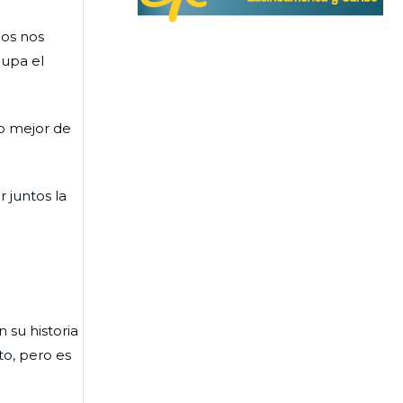
llos nos
cupa el
lo mejor de
r juntos la
n su historia
to, pero es