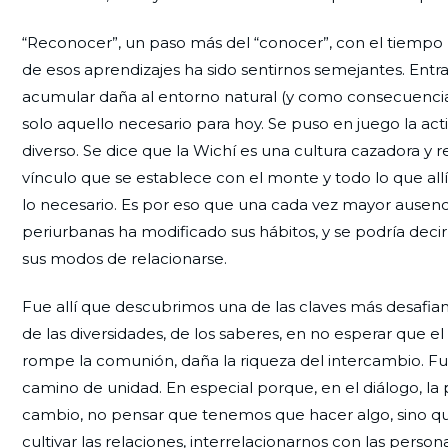
“Reconocer”, un paso más del “conocer”, con el tiempo n
de esos aprendizajes ha sido sentirnos semejantes. Entr
acumular daña al entorno natural (y como consecuencia 
solo aquello necesario para hoy. Se puso en juego la act
diverso. Se dice que la Wichí es una cultura cazadora y 
vínculo que se establece con el monte y todo lo que allí h
lo necesario. Es por eso que una cada vez mayor ausenc
periurbanas ha modificado sus hábitos, y se podría deci
sus modos de relacionarse.
Fue allí que descubrimos una de las claves más desafian
de las diversidades, de los saberes, en no esperar qu
rompe la comunión, daña la riqueza del intercambio. F
camino de unidad. En especial porque, en el diálogo, la
cambio, no pensar que tenemos que hacer algo, sino que 
cultivar las relaciones, interrelacionarnos con las pers