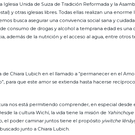
ana, la Iglesia Unida de Suiza de Tradición Reformada y la Asam
l) y otras iglesias libres. Todas ellas realizan una enorme 
emos busca asegurar una convivencia social sana y cuidada
ca de consumo de drogas y alcohol a temprana edad es una d
cia, además de la nutrición y el acceso al agua, entre otros
a de Chiara Lubich en el llamado a “permanecer en el Amo
ro”, para que este amor se extienda hasta hacerse recíproco
tura nos está permitiendo comprender, en especial desde e
sde la cultura Wichí, la vida tiene la misión de
Yahinchoye l
o, el poder caminar juntos tiene el propósito
yiwitche lênâyi
 buscado junto a Chiara Lubich.