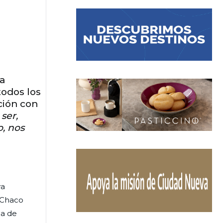
a
todos los
ción con
ser,
o, nos
va
 Chaco
ia de