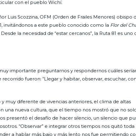
ticular con el pueblo Wichí.
eñor Luis Scozzina, OFM (Orden de Frailes Menores) obispo d
 81, invitándonos a este pueblo conocido como la
Flor del Ch
. Desde la necesidad de “estar cercanos”, la Ruta 81 es uno 
 muy importante preguntarnos y respondernos cuáles serían
 recorrido fueron: “Llegar y habitar, observar, escuchar, co
 y muy diferente de vivencias anteriores, el clima de altas
con una nueva cultura, que el tiempo nos mostró que no solo
os presentó el desafío de hacer silencio, un silencio que pus
osotros. “Observar” e integrar otros tiempos nos quitó toda 
ender a hablar más bajo y más lento nos fue permitiendo c