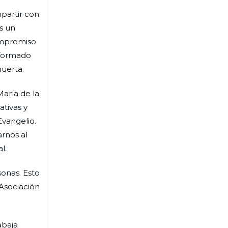
partir con
s un
ompromiso
nformado
huerta.
María de la
ativas y
Evangelio.
arnos al
l.
sonas. Esto
 Asociación
abaja