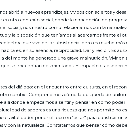
os abrió a nuevos aprendizajes, vividos con aciertos y desa
ar en otro contexto social, donde la concepción de progreso
el social), nos mostró cómo relacionarnos con la natural
itud y la disposición que teníamos al acercarnos frente al o
recolectora que vive de la subsistencia, pero es mucho más 
abita es, en su esencia, reciprocidad. Dar y recibir. Es aust
ia del monte ha generado una grave malnutrición. Vivir en 
r que se encuentran desorientados. El impacto es, especia
tes del diálogo: en el encuentro entre culturas, en el reco
e el otro cambie. Comprendimos cómo la búsqueda de unifo
ue allí donde empezamos a sentir y pensar en cómo poder
 pluralidad de saberes es una riqueza que nos permite no e
es vital poder poner el foco en “estar” para construir un v
onas y con la naturaleza. Constatamos que pensar cómo deber