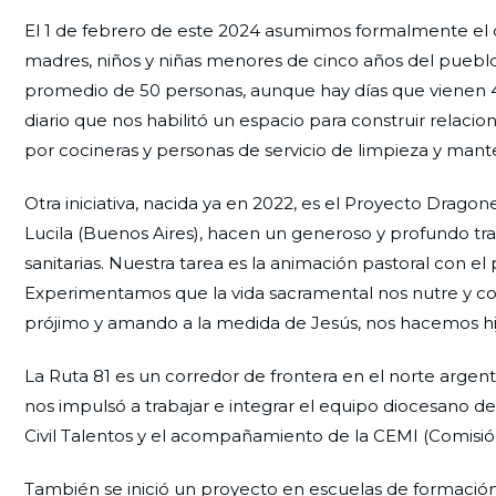
El 1 de febrero de este 2024 asumimos formalmente el c
madres, niños y niñas menores de cinco años del pueblo 
promedio de 50 personas, aunque hay días que vienen 4
diario que nos habilitó un espacio para construir relac
por cocineras y personas de servicio de limpieza y man
Otra iniciativa, nacida ya en 2022, es el Proyecto Drago
Lucila (Buenos Aires), hacen un generoso y profundo trab
sanitarias. Nuestra tarea es la animación pastoral con el
Experimentamos que la vida sacramental nos nutre y conf
prójimo y amando a la medida de Jesús, nos hacemos hijos 
La Ruta 81 es un corredor de frontera en el norte argent
nos impulsó a trabajar e integrar el equipo diocesano de
Civil Talentos y el acompañamiento de la CEMI (Comisión
También se inició un proyecto en escuelas de formación 