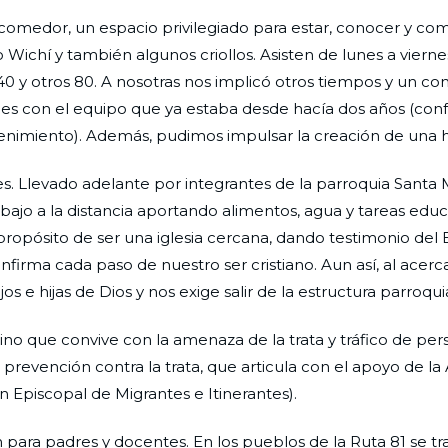
omedor, un espacio privilegiado para estar, conocer y com
Wichí y también algunos criollos. Asisten de lunes a vierne
0 y otros 80. A nosotras nos implicó otros tiempos y un c
iones con el equipo que ya estaba desde hacía dos años (co
tenimiento). Además, pudimos impulsar la creación de una 
nes. Llevado adelante por integrantes de la parroquia Santa 
ajo a la distancia aportando alimentos, agua y tareas educ
 propósito de ser una iglesia cercana, dando testimonio del 
irma cada paso de nuestro ser cristiano. Aun así, al acerc
e hijas de Dios y nos exige salir de la estructura parroquia
ino que convive con la amenaza de la trata y tráfico de per
 prevención contra la trata, que articula con el apoyo de la
 Episcopal de Migrantes e Itinerantes).
para padres y docentes. En los pueblos de la Ruta 81 se tr