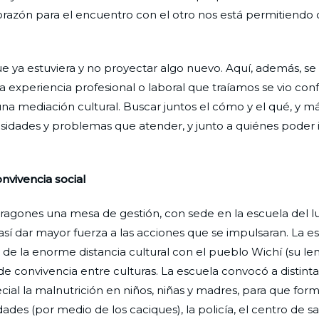
corazón para el encuentro con el otro nos está permitiendo 
que ya estuviera y no proyectar algo nuevo. Aquí, además, s
 experiencia profesional o laboral que traíamos se vio con
na mediación cultural. Buscar juntos el cómo y el qué, y m
idades y problemas que atender, y junto a quiénes poder i
nvivencia social
ragones una mesa de gestión, con sede en la escuela del l
así dar mayor fuerza a las acciones que se impulsaran. La e
 de la enorme distancia cultural con el pueblo Wichí (su le
de convivencia entre culturas. La escuela convocó a distinta
cial la malnutrición en niños, niñas y madres, para que for
es (por medio de los caciques), la policía, el centro de sal