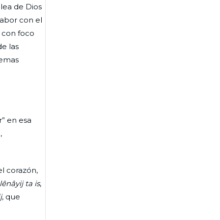
blea de Dios
labor con el
 con foco
e las
 temas
r” en esa
,
l corazón,
ênâyij ta is
,
j
, que