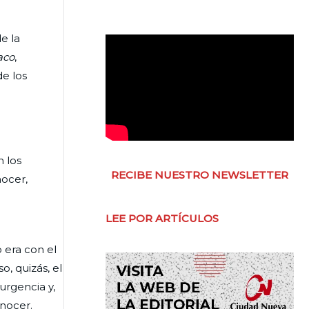
e la
aco
,
de los
 los
RECIBE NUESTRO NEWSLETTER
nocer,
LEE POR ARTÍCULOS
 era con el
o, quizás, el
urgencia y,
onocer.