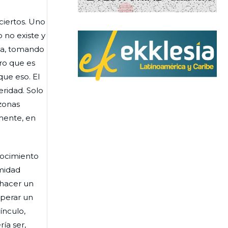
ciertos. Uno
 no existe y
eza, tomando
tro que es
que eso. El
eridad. Solo
zonas
lmente, en
nocimiento
rmidad
 hacer un
sperar un
ínculo,
ía ser,