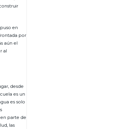
construir
e puso en
frontada por
ás aún el
r al
ugar, desde
scuela es un
ngua es solo
s
men parte de
ud, las