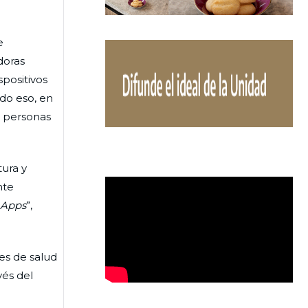
e
doras
positivos
odo eso, en
a personas
tura y
nte
Apps
”,
nes de salud
vés del