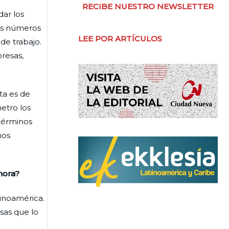
RECIBE NUESTRO NEWSLETTER
dar los
los números
LEE POR ARTÍCULOS
de trabajo.
resas,
ta es de
etro los
 términos
mos
hora?
inoamérica.
sas que lo