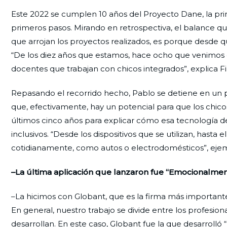
Este 2022 se cumplen 10 años del Proyecto Dane, la prim
primeros pasos. Mirando en retrospectiva, el balance q
que arrojan los proyectos realizados, es porque desde q
“De los diez años que estamos, hace ocho que venimo
docentes que trabajan con chicos integrados”, explica Fi
Repasando el recorrido hecho, Pablo se detiene en un p
que, efectivamente, hay un potencial para que los chi
últimos cinco años para explicar cómo esa tecnología d
inclusivos. “Desde los dispositivos que se utilizan, hasta e
cotidianamente, como autos o electrodomésticos”, ejemp
–La última aplicación que lanzaron fue “Emocionalmen
–La hicimos con Globant, que es la firma más importan
En general, nuestro trabajo se divide entre los profesio
desarrollan. En este caso, Globant fue la que desarroll