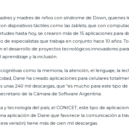
padres y madres de niños con síndrome de Down, quienes l
n dispositivos táctiles como las
tablets
, que con computa
tudes hasta hoy, se crearon más de 15 aplicaciones para dis
po de especialistas que trabaja en conjunto hace 10 años. T
a en el desarrollo de proyectos tecnológicos innovadores par
aprendizaje y la inclusión.
 cognitivas como la memoria, la atención, el lenguaje, la lec
ricidad, Dane ha creado aplicaciones para celulares totalme
das unas 240 mil descargas, que “es mucho para este tipo de
secretario de la Cámara de Software Argentina.
a y tecnología del país, el CONICET, este tipo de aplicacio
(una aplicación de Dane que favorece la comunicación a tra
cera versión) tiene más de cien mil descargas.