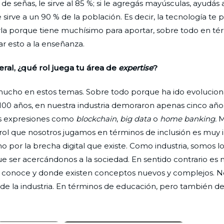
 señas, le sirve al 85 %; si le agregás mayúsculas, ayudás
sirve a un 90 % de la población. Es decir, la tecnología te
la porque tiene muchísimo para aportar, sobre todo en té
r esto a la enseñanza.
eral, ¿qué rol juega tu área de
expertise
?
se mucho en estos temas. Sobre todo porque ha ido evoluci
100 años, en nuestra industria demoraron apenas cinco año
os expresiones como
blockchain
,
big data
o
home banking.
M
 rol que nosotros jugamos en términos de inclusión es muy
no por la brecha digital que existe. Como industria, somos l
 ser acercándonos a la sociedad. En sentido contrario es mu
no conoce y donde existen conceptos nuevos y complejos. N
la industria. En términos de educación, pero también del