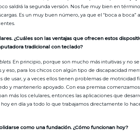
co saldrá la segunda versión. Nos fue muy bien en términ
descargas. Es un muy buen número, ya que el “boca a boca” 
entes.
ares. ¿Cuáles son las ventajas que ofrecen estos dispositi
putadora tradicional con teclado?
blets
. En principio, porque son mucho más intuitivas y no se
s y eso, para los chicos con algún tipo de discapacidad men
 de usar, y a veces ellos tienen problemas de motricidad fin
 dedo y mantenerlo apoyado. Con esa premisa comenzamos, 
aban más los celulares, entonces las aplicaciones que desa
Y hoy en día ya todo lo que trabajamos directamente lo ha
olidarse como una fundación. ¿Cómo funcionan hoy?