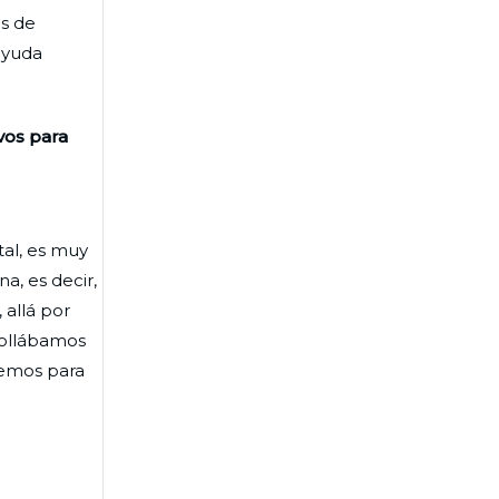
os de
ayuda
vos para
tal, es muy
a, es decir,
allá por
rrollábamos
cemos para