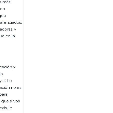
os más
leo
 que
carenciados,
adoras, y
ue en la
cación y
ia
 sí. Lo
cación no es
para
 que si vos
más, le