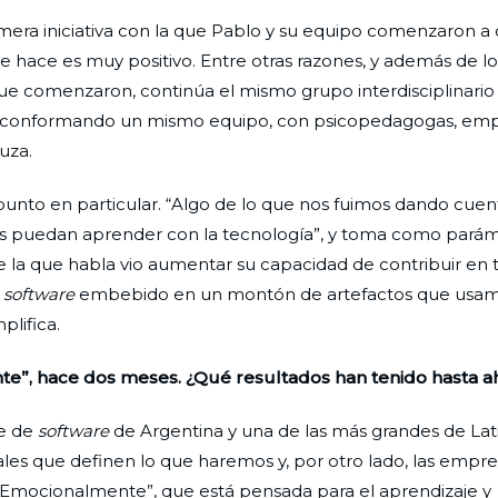
era iniciativa con la que Pablo y su equipo comenzaron a 
ue hace es muy positivo. Entre otras razones, y además de 
ue comenzaron, continúa el mismo grupo interdisciplinario 
s conformando un mismo equipo, con psicopedagogas, emp
uza.
unto en particular. “Algo de lo que nos fuimos dando cuen
cos puedan aprender con la tecnología”, y toma como parám
e la que habla vio aumentar su capacidad de contribuir en
l
software
embebido en un montón de artefactos que usa
lifica.
te”, hace dos meses. ¿Qué resultados han tenido hasta a
te de
software
de Argentina y una de las más grandes de Lat
nales que definen lo que haremos y, por otro lado, las empre
ó “Emocionalmente”, que está pensada para el aprendizaje y