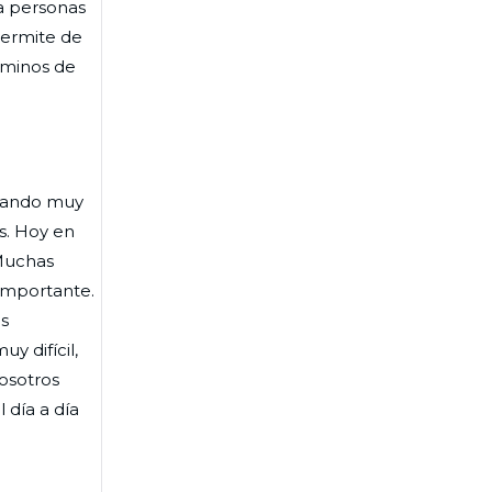
 a personas
 permite de
rminos de
onando muy
s. Hoy en
uchas
 importante.
os
y difícil,
osotros
 día a día