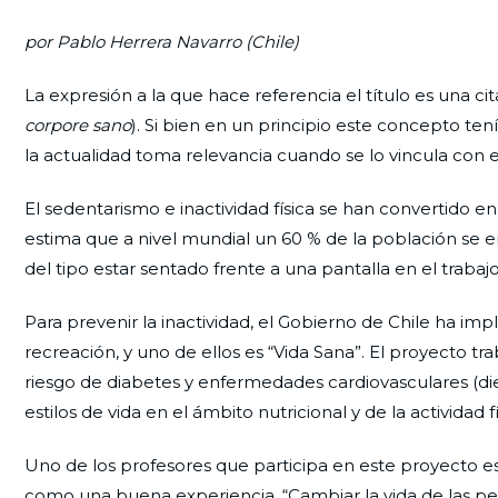
por Pablo Herrera Navarro (Chile)
La expresión a la que hace referencia el título es una ci
corpore sano
). Si bien en un principio este concepto te
la actualidad toma relevancia cuando se lo vincula con e
El sedentarismo e inactividad física se han convertido
estima que a nivel mundial un 60 % de la población se 
del tipo estar sentado frente a una pantalla en el trabajo
Para prevenir la inactividad, el Gobierno de Chile ha 
recreación, y uno de ellos es “Vida Sana”. El proyecto tr
riesgo de diabetes y enfermedades cardiovasculares (die
estilos de vida en el ámbito nutricional y de la actividad fí
Uno de los profesores que participa en este proyecto es
como una buena experiencia. “Cambiar la vida de las per