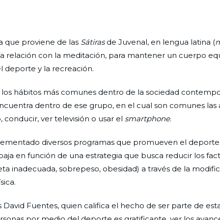
ta que proviene de las
Sátiras
de Juvenal, en lengua latina (
m
nía relación con la meditación, para mantener un cuerpo equ
l deporte y la recreación.
 en los hábitos más comunes dentro de la sociedad contemp
encuentra dentro de ese grupo, en el cual son comunes las 
, conducir, ver televisión o usar el
smartphone
.
implementado diversos programas que promueven el deporte 
abaja en función de una estrategia que busca reducir los fac
ta inadecuada, sobrepeso, obesidad) a través de la modific
sica.
 David Fuentes, quien califica el hecho de ser parte de est
sonas por medio del deporte es gratificante, ver los avanc