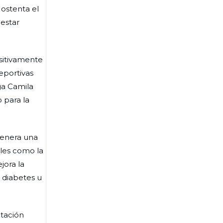
 ostenta el
nestar
sitivamente
eportivas
ga Camila
 para la
 genera una
les como la
jora la
 diabetes u
ntación