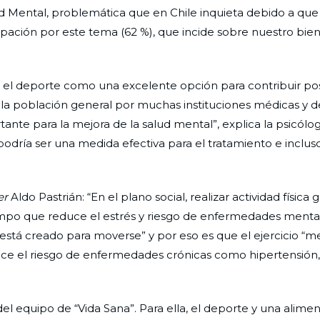
d Mental, problemática que en Chile inquieta debido a que
pación por este tema (62 %), que incide sobre nuestro bie
n el deporte como una excelente opción para contribuir po
a la población general por muchas instituciones médicas y d
nte para la mejora de la salud mental”, explica la psicólo
 podría ser una medida efectiva para el tratamiento e incluso
er
Aldo Pastrián: “En el plano social, realizar actividad física
empo que reduce el estrés y riesgo de enfermedades menta
á creado para moverse” y por eso es que el ejercicio “me
uce el riesgo de enfermedades crónicas como hipertensión,
el equipo de “Vida Sana”. Para ella, el deporte y una alime