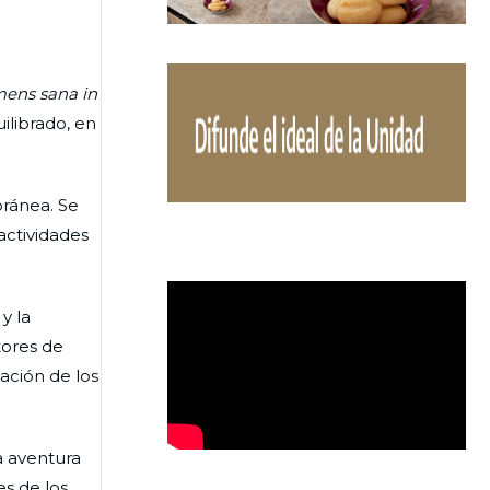
ens sana in
ilibrado, en
oránea. Se
actividades
y la
tores de
ación de los
a aventura
es de los