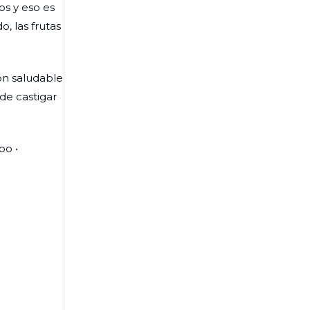
os y eso es
, las frutas
ón saludable
 de castigar
po •