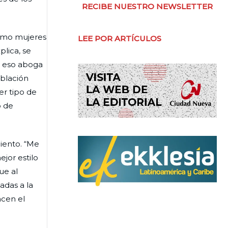
RECIBE NUESTRO NEWSLETTER
como mujeres
LEE POR ARTÍCULOS
plica, se
r eso aboga
oblación
er tipo de
o de
miento. “Me
jor estilo
ue al
adas a la
acen el