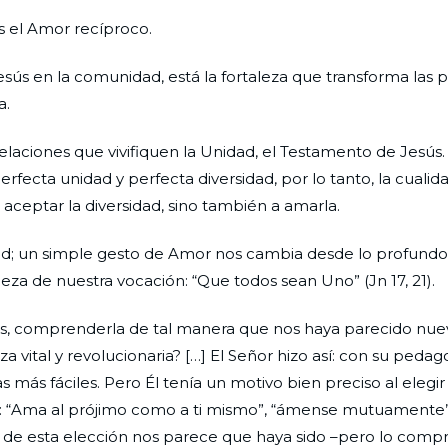
es el Amor recíproco.
esús en la comunidad, está la fortaleza que transforma las
a.
relaciones que vivifiquen la Unidad, el Testamento de Jesús.
ecta unidad y perfecta diversidad, por lo tanto, la cualid
 aceptar la diversidad, sino también a amarla.
ad; un simple gesto de Amor nos cambia desde lo profundo 
leza de nuestra vocación: “Que todos sean Uno” (Jn 17, 21).
s, comprenderla de tal manera que nos haya parecido nuev
 vital y revolucionaria? […] El Señor hizo así: con su pedag
más fáciles. Pero Él tenía un motivo bien preciso al elegir
or: “Ama al prójimo como a ti mismo”, “ámense mutuamente”
vo de esta elección nos parece que haya sido –pero lo com