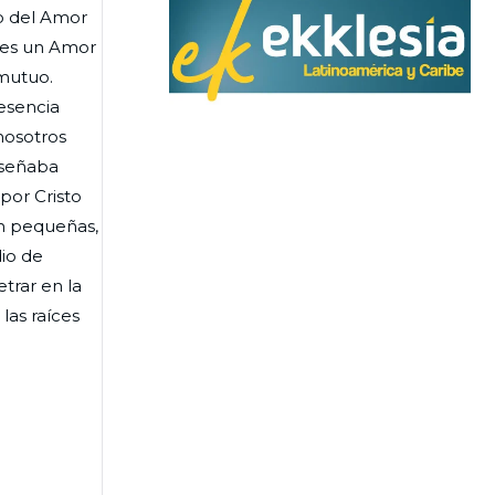
to del Amor
 es un Amor
 mutuo.
esencia
nosotros
nseñaba
por Cristo
ún pequeñas,
io de
trar en la
las raíces