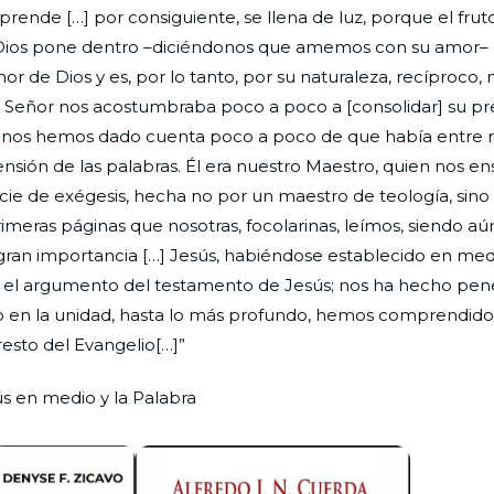
prende […] por consiguiente, se llena de luz, porque el fru
ue Dios pone dentro –diciéndonos que amemos con su amor–
or de Dios y es, por lo tanto, por su naturaleza, recíproco,
l Señor nos acostumbraba poco a poco a [consolidar] su pr
nos hemos dado cuenta poco a poco de que había entre 
ensión de las palabras. Él era nuestro Maestro, quien nos e
e de exégesis, hecha no por un maestro de teología, sino 
imeras páginas que nosotras, focolarinas, leímos, siendo a
gran importancia […] Jesús, habiéndose establecido en med
e el argumento del testamento de Jesús; nos ha hecho pene
 en la unidad, hasta lo más profundo, hemos comprendido 
esto del Evangelio[…]”
ús en medio y la Palabra