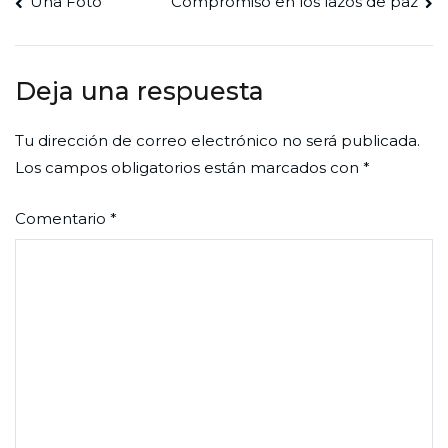
Navegación
Una Foto
Compromiso en los lazos de paz
de
entradas
Deja una respuesta
Tu dirección de correo electrónico no será publicada.
Los campos obligatorios están marcados con
*
Comentario
*