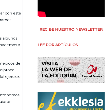
jar con este
tramos
RECIBE NUESTRO NEWSLETTER
s algunos
e hacemos a
LEE POR ARTÍCULOS
 médicos de
ecíproco
l ejercicio
mantenemos
uieren