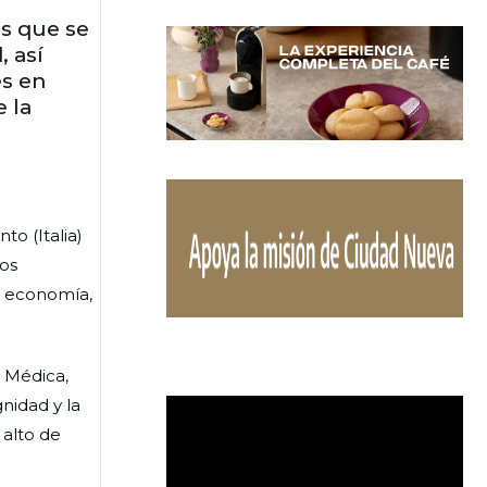
es que se
, así
es en
 la
to (Italia)
gos
, economía,
a Médica,
nidad y la
 alto de