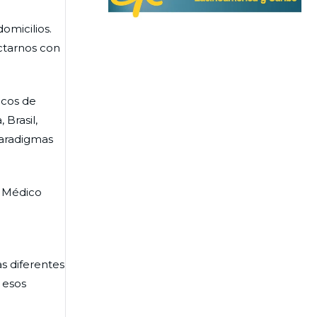
omicilios.
ectarnos con
icos de
Brasil,
paradigmas
o Médico
s diferentes
 esos