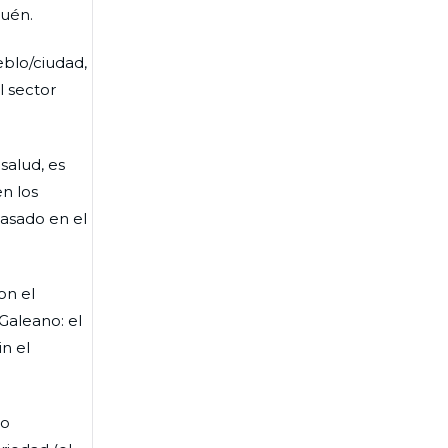
quén.
eblo/ciudad,
l sector
salud, es
en los
basado en el
on el
Galeano: el
n el
ro