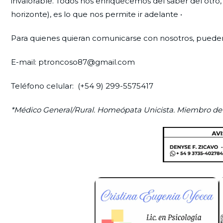
invalorable. Todos nos enriquecemos del saber del ot
horizonte), es lo que nos permite ir adelante •
Para quienes quieran comunicarse con nosotros, pueden 
E-mail: ptroncoso87@gmail.com
Teléfono celular: (+54 9) 299-5575417
*Médico General/Rural. Homeópata Unicista. Miembro d