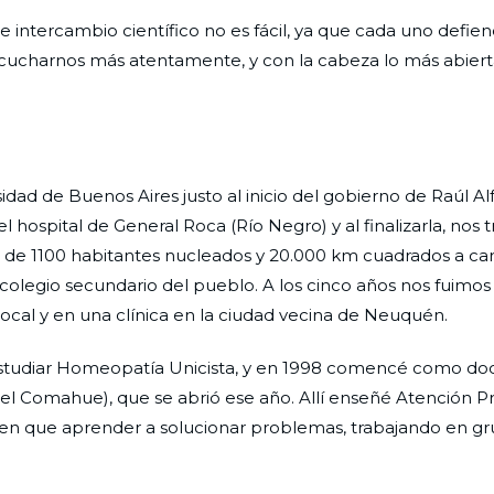
e intercambio científico no es fácil, ya que cada uno defie
cucharnos más atentamente, y con la cabeza lo más abiert
dad de Buenos Aires justo al inicio del gobierno de Raúl Al
el hospital de General Roca (Río Negro) y al finalizarla, nos
to de 1100 habitantes nucleados y 20.000 km cuadrados a ca
colegio secundario del pueblo. A los cinco años nos fuimos a
l local y en una clínica en la ciudad vecina de Neuquén.
estudiar Homeopatía Unicista, y en 1998 comencé como do
el Comahue), que se abrió ese año. Allí enseñé Atención Pr
enen que aprender a solucionar problemas, trabajando en g