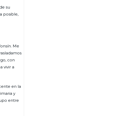
nde su
a posible,
fonsín. Me
 trasladamos
rgo, con
 vivir a
cente en la
imaria y
rupo entre