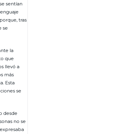
se sentían
 lenguaje
porque, tras
e se
nte la
xto que
s llevó a
os más
a. Esta
aciones se
to desde
rsonas no se
e expresaba