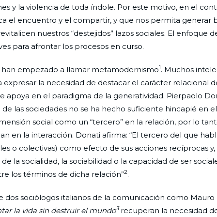
es y la violencia de toda índole. Por este motivo, en el con
 el encuentro y el compartir, y que nos permita generar 
alicen nuestros “destejidos” lazos sociales. El enfoque de
s para afrontar los procesos en curso.
1
ya han empezado a llamar metamodernismo
. Muchos intele
a expresar la necesidad de destacar el carácter relacional d
 apoya en el paradigma de la generatividad. Pierpaolo Don
a de las sociedades no se ha hecho suficiente hincapié en e
mensión social como un “tercero” en la relación, por lo tant
n en la interacción. Donati afirma: “El tercero del que habl
es o colectivas) como efecto de sus acciones recíprocas y, 
la socialidad, la sociabilidad o la capacidad de ser sociale
2
tre los términos de dicha relación”
.
e dos sociólogos italianos de la comunicación como Mauro 
3
ar la vida sin destruir el mundo
recuperan la necesidad de