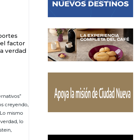
portes
el factor
na verdad
rnativos”
os creyendo,
. Lo mismo
 verdad, lo
tein,