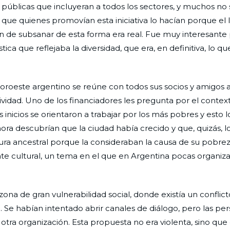
públicas que incluyeran a todos los sectores, y muchos no 
a que quienes promovían esta iniciativa lo hacían porque el
an de subsanar de esta forma era real. Fue muy interesante 
a que reflejaba la diversidad, que era, en definitiva, lo qu
oroeste argentino se reúne con todos sus socios y amigos a
ividad. Uno de los financiadores les pregunta por el conte
inicios se orientaron a trabajar por los más pobres y esto lo
ora descubrían que la ciudad había crecido y que, quizás, l
ura ancestral porque la consideraban la causa de su pobrez
cate cultural, un tema en el que en Argentina pocas organiz
zona de gran vulnerabilidad social, donde existía un conflic
. Se habían intentado abrir canales de diálogo, pero las pe
 otra organización. Esta propuesta no era violenta, sino qu