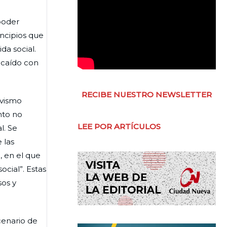
poder
incipios que
da social.
 caído con
RECIBE NUESTRO NEWSLETTER
ivismo
nto no
LEE POR ARTÍCULOS
l. Se
 las
, en el que
ocial”. Estas
sos y
cenario de