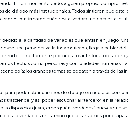
haciendo. En un momento dado, alguien propuso comprome
s de diálogo más institucionales. Todos sintieron que esta i
riores confirmaron cuán revitalizadora fue para esta instit
debido a la cantidad de variables que entran en juego. Cris
desde una perspectiva latinoamericana, llega a hablar del
omprendido exactamente por nuestros interlocutores, pero
estamos hechos como personas y comunidades humanas. La e
 tecnología; los grandes temas se debaten a través de las i
lor para poder abrir caminos de diálogo en nuestras comun
s trasciende, y así poder escuchar al “tercero” en la relaci
en la disposición justa, emergerán “verdades” nuevas que se
ulo es: la verdad es un camino que alcanzamos por etapas,