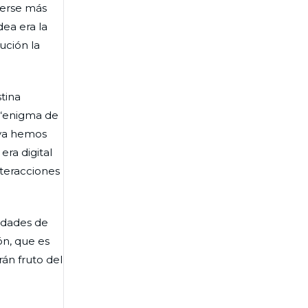
terse más
dea era la
ución la
tina
 “enigma de
 ya hemos
ra digital
nteracciones
idades de
ón, que es
rán fruto del