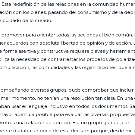
es. Esta redefinición de las relaciones en la comunidad hum
lación con los bienes, pasando del consumismo y de la dep
 cuidado de lo creado.
promover para orientar todas las acciones al bien común.
 acuerdos con absoluta libertad de opinión y de acción. L
ma asertiva y constructiva requiere claves y herramient
iliza la necesidad de contrarrestar los procesos de polariza
comunicación, las comunidades y las organizaciones, que 
acompañando diversos grupos, pude comprobar que incluir a
imer momento, no tenían una resolución tan clara. En una 
ban usar el lenguaje inclusivo en todos los documentos. S
ayor apertura posible para evaluar las diversas propuestas
sotros una relación de aprecio. Era un grupo grande, con
almente dudaba un poco de esta decisión porque, desde mi l