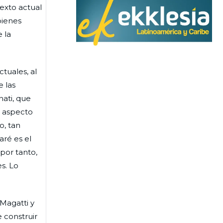
texto actual
bienes
 la
ctuales, al
e las
ati, que
l aspecto
o, tan
aré es el
por tanto,
s. Lo
Magatti y
 construir