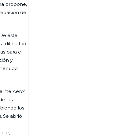
ana propone,
redación del
 De este
a dificultad
as para el
ción y
a menudo
l “tercero”
de las
abiendo los
. Se abrió
ugar,