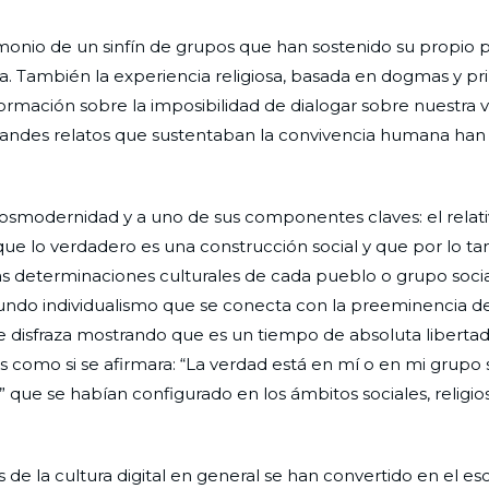
monio de un sinfín de grupos que han sostenido su propio 
. También la experiencia religiosa, basada en dogmas y pr
rmación sobre la imposibilidad de dialogar sobre nuestra vi
ndes relatos que sustentaban la convivencia humana han
a posmodernidad y a uno de sus componentes claves: el relat
 que lo verdadero es una construcción social y que por lo ta
as determinaciones culturales de cada pueblo o grupo socia
ofundo individualismo que se conecta con la preeminencia de
e disfraza mostrando que es un tiempo de absoluta libertad
 como si se afirmara: “La verdad está en mí o en mi grupo s
 que se habían configurado en los ámbitos sociales, religio
de la cultura digital en general se han convertido en el es