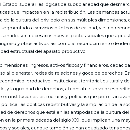
del Estado, superar las lógicas de subsidiariedad que desmerc
íticas que impacten en la redistribución. Las demandas actu
 de la cultura del privilegio en sus múltiples dimensiones, 
so segmentado a servicios públicos de calidad, y el no reco
al sentido, son necesarios nuevos pactos sociales que apues
 ingreso y otros activos, así como al reconocimiento de iden
idad estructural del aparato productivo.
imensiones: ingresos, activos físicos y financieros, capacid
eso al bienestar, redes de relaciones y goce de derechos. E
ómico, productivo, institucional, territorial, cultural y de
 y la igualdad de derechos, al constituir un valor específic
en instituciones, estructuras y políticas que permitan avan
ítica, las políticas redistributivas y la ampliación de la so
d de derechos que está en las antípodas de la cultura del p
ión en la primera década del siglo XXI, que implican una ma
icos y sociales, aunque también se han agudizado tensiones 