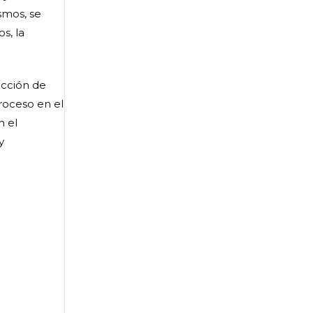
smos, se
s, la
ucción de
roceso en el
n el
y