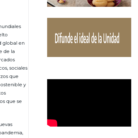
mundiales
elto
d global en
e de la
ercados
os, sociales
rzos que
ostenible y
tos
los que se
nuevas
 pandemia,