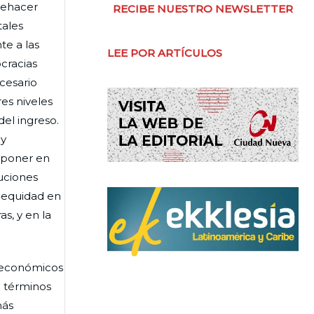
uehacer
RECIBE NUESTRO NEWSLETTER
tales
te a las
LEE POR ARTÍCULOS
cracias
cesario
es niveles
el ingreso.
 y
a poner en
uciones
e equidad en
as, y en la
s económicos
n términos
más