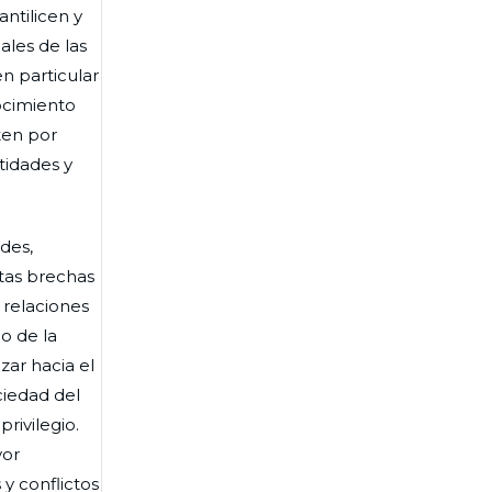
antilicen y
ales de las
en particular
nocimiento
ten por
tidades y
ades,
stas brechas
 relaciones
o de la
zar hacia el
ciedad del
rivilegio.
yor
y conflictos