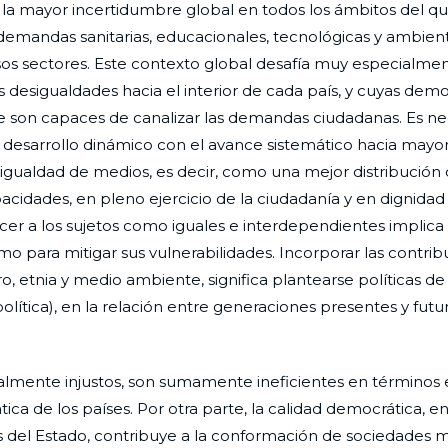
la mayor incertidumbre global en todos los ámbitos del q
emandas sanitarias, educacionales, tecnológicas y ambien
sos sectores. Este contexto global desafía muy especialmen
desigualdades hacia el interior de cada país, y cuyas demo
re son capaces de canalizar las demandas ciudadanas. Es ne
n desarrollo dinámico con el avance sistemático hacia mayor
igualdad de medios, es decir, como una mejor distribución d
idades, en pleno ejercicio de la ciudadanía y en dignidad
er a los sujetos como iguales e interdependientes implic
 para mitigar sus vulnerabilidades. Incorporar las contrib
o, etnia y medio ambiente, significa plantearse políticas d
a política), en la relación entre generaciones presentes y futur
cialmente injustos, son sumamente ineficientes en término
ca de los países. Por otra parte, la calidad democrática, e
es del Estado, contribuye a la conformación de sociedades 