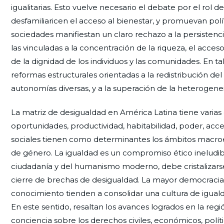
igualitarias. Esto vuelve necesario el debate por el rol 
desfamiliaricen el acceso al bienestar, y promuevan pol
sociedades manifiestan un claro rechazo a la persistencia
las vinculadas a la concentración de la riqueza, el acce
de la dignidad de los individuos y las comunidades. En t
reformas estructurales orientadas a la redistribución del
autonomías diversas, y a la superación de la heterogene
La matriz de desigualdad en América Latina tiene varias d
oportunidades, productividad, habitabilidad, poder, acc
sociales tienen como determinantes los ámbitos macroecon
de género. La igualdad es un compromiso ético ineludible,
ciudadanía y del humanismo moderno, debe cristalizarse 
cierre de brechas de desigualdad. La mayor democracia pol
conocimiento tienden a consolidar una cultura de igualda
En este sentido, resaltan los avances logrados en la reg
conciencia sobre los derechos civiles, económicos, polít