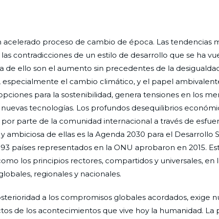
 acelerado proceso de cambio de época. Las tendencias 
as contradicciones de un estilo de desarrollo que se ha vu
ba de ello son el aumento sin precedentes de la desigualda
al, especialmente el cambio climático, y el papel ambivalent
pciones para la sostenibilidad, genera tensiones en los m
nuevas tecnologías. Los profundos desequilibrios económic
por parte de la comunidad internacional a través de esfue
ambiciosa de ellas es la Agenda 2030 para el Desarrollo S
s 193 países representados en la ONU aprobaron en 2015. Es
omo los principios rectores, compartidos y universales, en 
globales, regionales y nacionales.
osterioridad a los compromisos globales acordados, exige 
ctos de los acontecimientos que vive hoy la humanidad. La