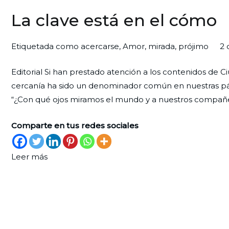
La clave está en el cómo
Por
Publicada
Publicada
Etiquetada como
acercarse
,
Amor
,
mirada
,
prójimo
2 
Redaccion
el
en
Editorial Si han prestado atención a los contenidos de 
Ciudad
31
Editorial
cercanía ha sido un denominador común en nuestras pági
Nueva
de
“¿Con qué ojos miramos el mundo y a nuestros compañe
agosto
de
Comparte en tus redes sociales
2025
Leer más