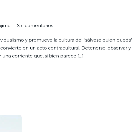
”
en
ójimo
Sin comentarios
Confianza
ividualismo y promueve la cultura del “sálvese quien pueda”,
en
e convierte en un acto contracultural. Detenerse, observar y
el
 una corriente que, si bien parece […]
“nosotros”