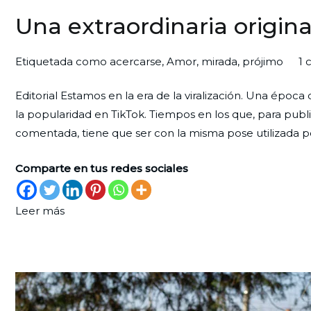
Una extraordinaria origin
Por
Publicada
Publicada
Etiquetada como
acercarse
,
Amor
,
mirada
,
prójimo
1 
Redaccion
el
en
Editorial Estamos en la era de la viralización. Una época
Ciudad
30
Editorial
la popularidad en TikTok. Tiempos en los que, para publi
Nueva
de
comentada, tiene que ser con la misma pose utilizada po
septiembre
de
Comparte en tus redes sociales
2025
Leer más