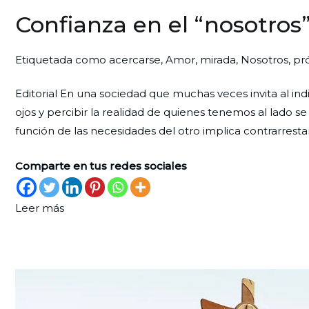
Confianza en el “nosotros
Por
Publicada
Publicada
Etiquetada como
acercarse
,
Amor
,
mirada
,
Nosotros
,
pr
Redaccion
el
en
Editorial En una sociedad que muchas veces invita al ind
Ciudad
31
Editorial
ojos y percibir la realidad de quienes tenemos al lado s
Nueva
de
función de las necesidades del otro implica contrarrestar
octubre
de
Comparte en tus redes sociales
2025
Leer más