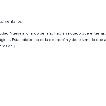
en
comentarios
La
Ciudad Nueva a lo largo del año habrán notado que el tema 
clave
nas. Esta edición no es la excepción y tiene sentido que a
está
ros de […]
en
el
cómo