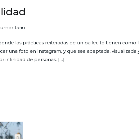
alidad
en
comentario
Una
 donde las prácticas reiteradas de un bailecito tienen como 
extraordinaria
car una foto en Instagram, y que sea aceptada, visualizada 
originalidad
r infinidad de personas. […]