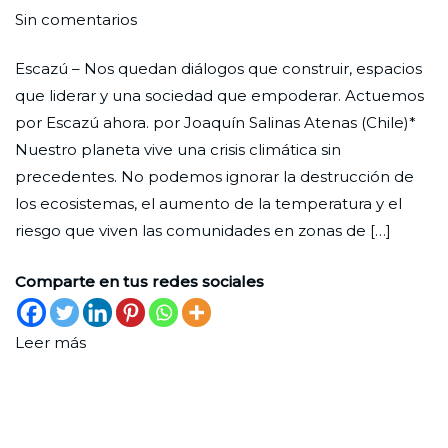
en
Ciudad
31
Ecología
Sin comentarios
Un
Nueva
de
Escazú – Nos quedan diálogos que construir, espacios
acuerdo
mayo
que liderar y una sociedad que empoderar. Actuemos
para
de
por Escazú ahora. por Joaquín Salinas Atenas (Chile)*
la
2022
Nuestro planeta vive una crisis climática sin
democracia
precedentes. No podemos ignorar la destrucción de
ambiental
los ecosistemas, el aumento de la temperatura y el
riesgo que viven las comunidades en zonas de […]
Comparte en tus redes sociales
Leer más