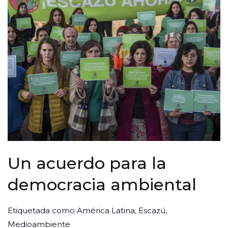
Un acuerdo para la
democracia ambiental
Por
Publicada
Publicada
Etiquetada como
América Latina
,
Escazú
,
Redaccion
el
en
Medioambiente