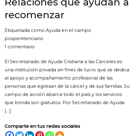
Relaciones que ayudan a
recomenzar
Por
Publicada
Publicada
Etiquetada como
Ayuda en el campo
Redaccion
el
en
pospenitenciario
en
Ciudad
31
Experiencias
1 comentario
Relaciones
Nueva
de
El Secretariado de Ayuda Cristiana a las Cárceles es
que
mayo
una institución privada sin fines de lucro que se dedica
ayudan
de
al apoyo y acompañamiento profesional de las
a
2026
personas que egresan de la cárcel y de sus familias. Su
recomenzar
campo de acción abarca todo el país y los servicios
que brinda son gratuitos. Por Secretariado de Ayuda
[…]
Comparte en tus redes sociales