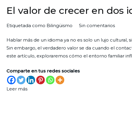
El valor de crecer en dos 
en
Por
Publicada
Publicada
Etiquetada como
Bilingüismo
Sin comentarios
El
Redaccion
el
en
Hablar más de un idioma ya no es solo un lujo cultural, s
valor
Ciudad
31
Formación
,
Sin embargo, el verdadero valor se da cuando el cont
de
Nueva
de
Infancia
,
este artículo, exploraremos cómo el entorno familiar inf
crecer
octubre
Pedagogía
en
de
Comparte en tus redes sociales
dos
2025
idiomas
Leer más