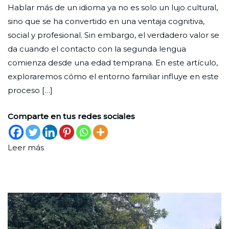
Hablar más de un idioma ya no es solo un lujo cultural,
valor
Ciudad
31
Formación
,
sino que se ha convertido en una ventaja cognitiva,
de
Nueva
de
Infancia
,
social y profesional. Sin embargo, el verdadero valor se
crecer
octubre
Pedagogía
da cuando el contacto con la segunda lengua
en
de
comienza desde una edad temprana. En este artículo,
dos
2025
exploraremos cómo el entorno familiar influye en este
idiomas
proceso […]
Comparte en tus redes sociales
Leer más