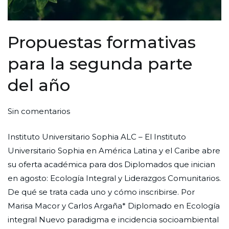
Propuestas formativas
para la segunda parte
del año
en
Por
Publicada
Publicada
Sin comentarios
Propuestas
Redaccion
el
en
Instituto Universitario Sophia ALC – El Instituto
formativas
Ciudad
28
Formación
,
Universitario Sophia en América Latina y el Caribe abre
para
Nueva
de
Sin
su oferta académica para dos Diplomados que inician
la
junio
categoría
en agosto: Ecología Integral y Liderazgos Comunitarios.
segunda
de
De qué se trata cada uno y cómo inscribirse. Por
parte
2024
Marisa Macor y Carlos Argaña* Diplomado en Ecología
del
integral Nuevo paradigma e incidencia socioambiental
año