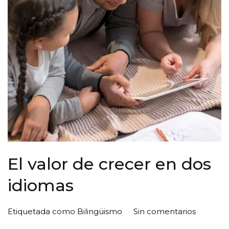
El valor de crecer en dos
idiomas
en
Por
Publicada
Publicada
Etiquetada como
Bilingüismo
Sin comentarios
El
Redaccion
el
en