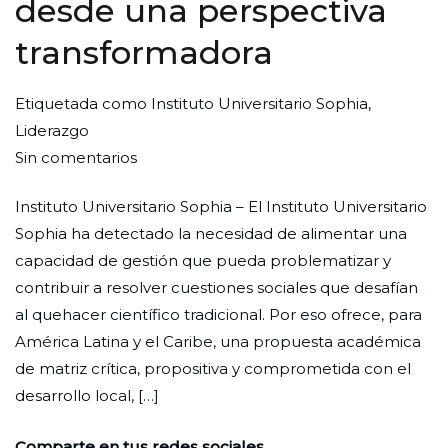
desde una perspectiva
transformadora
Por
Publicada
Publicada
Etiquetada como
Instituto Universitario Sophia
,
Redaccion
el
en
Liderazgo
en
Ciudad
29
Formación
Sin comentarios
Liderazgos
Nueva
de
Instituto Universitario Sophia – El Instituto Universitario
comunitarios
agosto
Sophia ha detectado la necesidad de alimentar una
desde
de
capacidad de gestión que pueda problematizar y
una
2023
contribuir a resolver cuestiones sociales que desafían
perspectiva
al quehacer científico tradicional. Por eso ofrece, para
transformadora
América Latina y el Caribe, una propuesta académica
de matriz crítica, propositiva y comprometida con el
desarrollo local, […]
Comparte en tus redes sociales