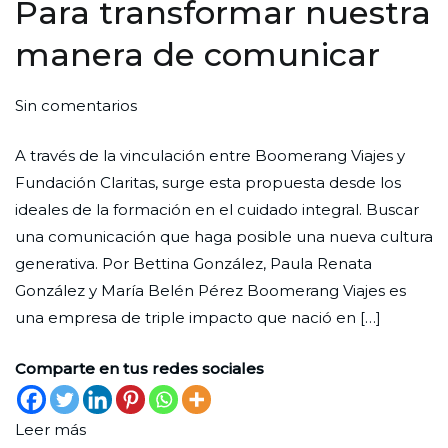
Para transformar nuestra
manera de comunicar
en
Por
Publicada
Publicada
Sin comentarios
Para
Redaccion
el
en
A través de la vinculación entre Boomerang Viajes y
transformar
Ciudad
30
Formación
,
Fundación Claritas, surge esta propuesta desde los
nuestra
Nueva
de
Iglesia
ideales de la formación en el cuidado integral. Buscar
manera
abril
una comunicación que haga posible una nueva cultura
de
de
generativa. Por Bettina González, Paula Renata
comunicar
2025
González y María Belén Pérez Boomerang Viajes es
una empresa de triple impacto que nació en […]
Comparte en tus redes sociales
Leer más