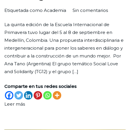
en
Por
Publicada
Publicada
Etiquetada como
Academia
Sin comentarios
Amor
Redaccion
el
en
La quinta edición de la Escuela Internacional de
social
Ciudad
30
Formación
,
Primavera tuvo lugar del 5 al 8 de septiembre en
en
Nueva
de
Internacional
,
Medellín, Colombia. Una propuesta interdisciplinaria e
tiempos
septiembre
Movimiento
,
intergeneracional para poner los saberes en diálogo y
de
de
Mundo
,
contribuir a la construcción de un mundo mejor. Por
desiguald
2025
Nuevas
Ana Tano (Argentina) El grupo temático Social Love
Generaciones
,
and Solidarity (TG12) y el grupo […]
Periferias
Comparte en tus redes sociales
Leer más