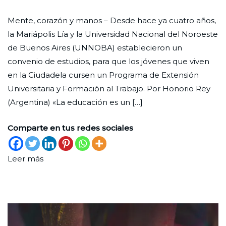
Construir
Ciudad
31
Formación
Mente, corazón y manos – Desde hace ya cuatro años,
futuro
Nueva
de
la Mariápolis Lía y la Universidad Nacional del Noroeste
octubre
de Buenos Aires (UNNOBA) establecieron un
de
convenio de estudios, para que los jóvenes que viven
2023
en la Ciudadela cursen un Programa de Extensión
Universitaria y Formación al Trabajo. Por Honorio Rey
(Argentina) «La educación es un […]
Comparte en tus redes sociales
Leer más