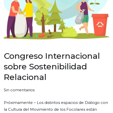
Congreso Internacional
sobre Sostenibilidad
Relacional
en
Por
Publicada
Publicada
Sin comentarios
Congreso
Redaccion
el
en
Próximamente – Los distintos espacios de Diálogo con
Internacional
Ciudad
30
Formación
la Cultura del Movimiento de los Focolares están
sobre
Nueva
de