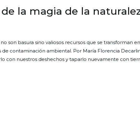
de la magia de la naturale
aje:
 no son basura sino valiosos recursos que se transforman e
ando
les de contaminación ambiental. Por María Florencia Decarli
rlo con nuestros deshechos y taparlo nuevamente con tierra
za