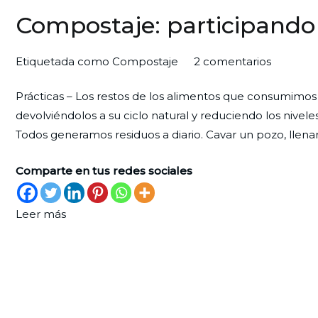
Compostaje: participando 
en
Por
Publicada
Publicada
Etiquetada como
Compostaje
2 comentarios
Compost
Redaccion
el
en
Prácticas – Los restos de los alimentos que consumimos
particip
Ciudad
29
Ecología
devolviéndolos a su ciclo natural y reduciendo los nive
de
Nueva
de
Todos generamos residuos a diario. Cavar un pozo, llena
la
agosto
magia
de
Comparte en tus redes sociales
de
2023
la
naturale
Leer más