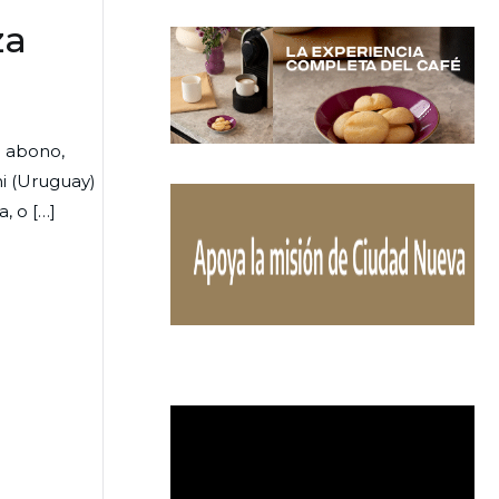
za
n abono,
ni (Uruguay)
, o […]