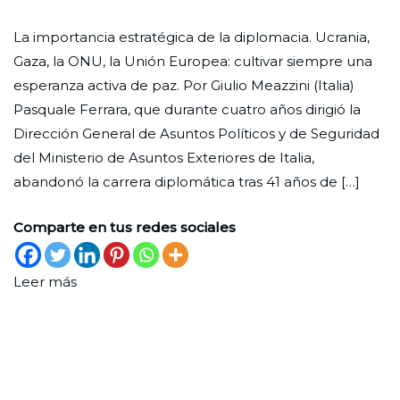
Una
Ciudad
1
Enfoque
La importancia estratégica de la diplomacia. Ucrania,
mirada
Nueva
de
Gaza, la ONU, la Unión Europea: cultivar siempre una
sobre
agosto
esperanza activa de paz. Por Giulio Meazzini (Italia)
los
de
Pasquale Ferrara, que durante cuatro años dirigió la
conflictos
2025
Dirección General de Asuntos Políticos y de Seguridad
del
del Ministerio de Asuntos Exteriores de Italia,
presente
abandonó la carrera diplomática tras 41 años de […]
Comparte en tus redes sociales
Leer más