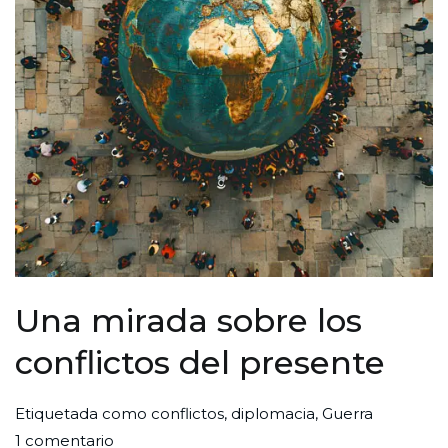
Una mirada sobre los
conflictos del presente
Por
Publicada
Publicada
Etiquetada como
conflictos
,
diplomacia
,
Guerra
en
Redaccion
el
en
1 comentario