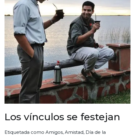
Los vínculos se festejan
Por
Publicada
Publicada
Etiquetada como
Amigos
,
Amistad
,
Día de la