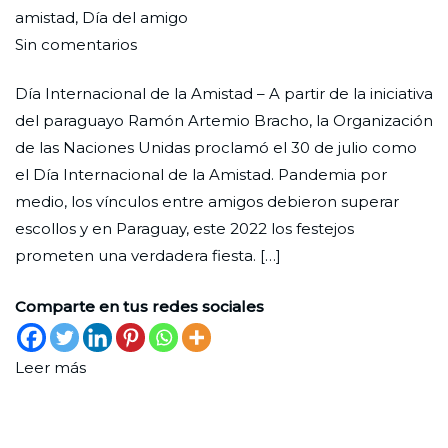
Redaccion
el
en
amistad
,
Día del amigo
en
Ciudad
30
Efemérides
Sin comentarios
Los
Nueva
de
Día Internacional de la Amistad – A partir de la iniciativa
vínculos
junio
del paraguayo Ramón Artemio Bracho, la Organización
se
de
de las Naciones Unidas proclamó el 30 de julio como
festejan
2022
el Día Internacional de la Amistad. Pandemia por
medio, los vínculos entre amigos debieron superar
escollos y en Paraguay, este 2022 los festejos
prometen una verdadera fiesta. […]
Comparte en tus redes sociales
Leer más