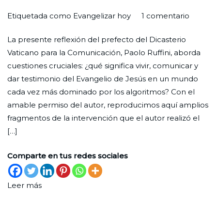
en
Por
Publicada
Publicada
Etiquetada como
Evangelizar hoy
1 comentario
“Nuest
Redaccion
el
en
La presente reflexión del prefecto del Dicasterio
lugar
Ciudad
29
Reflexión
Vaticano para la Comunicación, Paolo Ruffini, aborda
está
Nueva
de
cuestiones cruciales: ¿qué significa vivir, comunicar y
en
junio
dar testimonio del Evangelio de Jesús en un mundo
el
de
cada vez más dominado por los algoritmos? Con el
devenir
2026
amable permiso del autor, reproducimos aquí amplios
fragmentos de la intervención que el autor realizó el
[…]
Comparte en tus redes sociales
Leer más