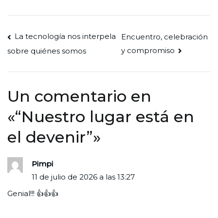
Navegación
La tecnología nos interpela
Encuentro, celebración
y compromiso
sobre quiénes somos
de
entradas
Un comentario en
«
“Nuestro lugar está en
el devenir”
»
Pimpi
11 de julio de 2026 a las 13:27
Genial!!! 👍👍👍